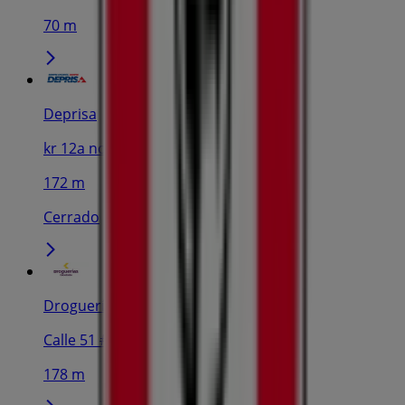
70 m
Deprisa
kr 12a no. 10 - 79 local 117, Bogotá
172 m
Cerrado
Droguerías Colsubsidio
Calle 51 # 9-30 sur, Puente Aranda
178 m