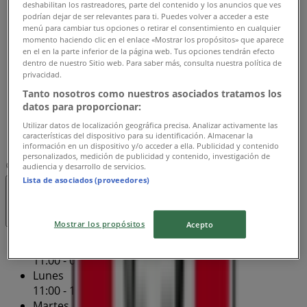
Martes
deshabilitan los rastreadores, parte del contenido y los anuncios que ves
podrían dejar de ser relevantes para ti. Puedes volver a acceder a este
11:00 - 22:00
menú para cambiar tus opciones o retirar el consentimiento en cualquier
Miércoles
momento haciendo clic en el enlace «Mostrar los propósitos» que aparece
11:00 - 22:00
en el en la parte inferior de la página web. Tus opciones tendrán efecto
dentro de nuestro Sitio web. Para saber más, consulta nuestra política de
Jueves
privacidad.
11:00 - 22:00
Tanto nosotros como nuestros asociados tratamos los
Viernes
datos para proporcionar:
11:00 - 22:00
Sábado
Utilizar datos de localización geográfica precisa. Analizar activamente las
características del dispositivo para su identificación. Almacenar la
11:00 - 10:00
información en un dispositivo y/o acceder a ella. Publicidad y contenido
personalizados, medición de publicidad y contenido, investigación de
Mapa
audiencia y desarrollo de servicios.
Lista de asociados (proveedores)
Cerrado
Mostrar los propósitos
Acepto
Domingo
11:00 - 09:00
Lunes
11:00 - 10:00
Martes