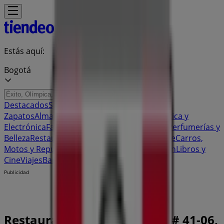
Estás aquí:
Bogotá
Destacados
Supermercados
Ropa y
Zapatos
Almacenes
Hogar y Muebles
Informática y
Electrónica
Farmacias, Droguerías y Ópticas
Perfumerías y
Belleza
Restaurantes
Juguetes y Bebés
Deporte
Carros,
Motos y Repuestos
Ferreterías y Construcción
Libros y
Cine
Viajes
Bancos y Seguros
Publicidad
Restaurante KFC | Av.Cr. 24 # 41-06,