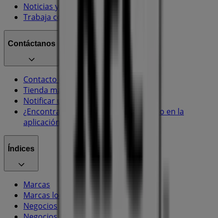
Noticias y prensa
Trabaja con nosotros
Contáctanos
Contacto comercial y de marketing
Tienda mal colocada en el mapa
Notificar un folleto
¿Encontraste un problema en la web o en la
aplicación?
Índices
Marcas
Marcas locales
Negocios
Negocios cercanos