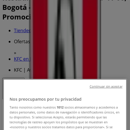
Bogotá - Teléfono, Horario y
Promociones
Tiendeo en Bogotá
»
Ofertas de Restaurantes en Bogotá
»
KFC en Bogotá
»
KFC | Av.Cr. 24 # 41-06
Cerrado
Continuar sin aceptar
Nos preocupamos por tu privacidad
Domingo
Tanto nosotros como nuestros
1012
socios almacenamos y accedemos a
datos personales, como datos de navegación o identificadores únicos, en
11:00 - 09:00
tu dispositivo. Si seleccionas Acepto, estarás permitiendo que las
Lunes
tecnologías de rastreo apoyen los propósitos que se muestran en
11:00 - 10:00
«nosotros y nuestros socios tratamos datos para proporcionar». Si se