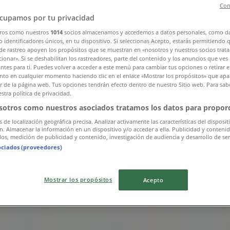
Con
cupamos por tu privacidad
ros como nuestros
1014
socios almacenamos y accedemos a datos personales, como d
 identificadores únicos, en tu dispositivo. Si seleccionas Acepto, estarás permitiendo 
de rastreo apoyen los propósitos que se muestran en «nosotros y nuestros socios trat
ionar». Si se deshabilitan los rastreadores, parte del contenido y los anuncios que ves
antes para ti. Puedes volver a acceder a este menú para cambiar tus opciones o retirar e
to en cualquier momento haciendo clic en el enlace «Mostrar los propósitos» que apar
or de la página web. Tus opciones tendrán efecto dentro de nuestro Sitio web. Para sab
stra política de privacidad.
sotros como nuestros asociados tratamos los datos para proporc
s de localización geográfica precisa. Analizar activamente las características del disposit
ón. Almacenar la información en un dispositivo y/o acceder a ella. Publicidad y conteni
os, medición de publicidad y contenido, investigación de audiencia y desarrollo de ser
ociados (proveedores)
Mostrar los propósitos
Acepto