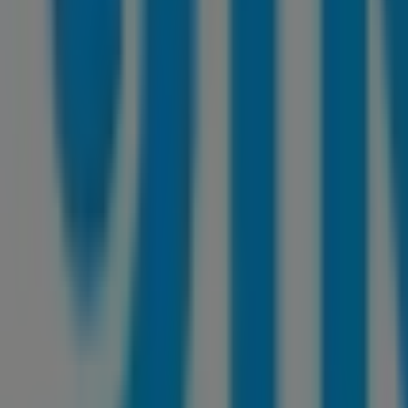
Otros negocios de Informática y Elec
DirecTV
Bienvenido a la tienda de
DirecTV
en Tiendeo, donde podr
Electrónica
. Nuestra tienda física está ubicada en
CR 10 #
permitirán ahorrar durante todo el
agosto de 2026
.
En Tiendeo te ofrecemos toda la información actualizada
37SANTA FE DE BOGOTA
. Además, tendrás acceso a los ú
descuentos en productos de
Informática y Electrónica
pa
No pierdas la oportunidad de visitar la tienda de
DirecTV
explorar las promociones que tenemos para ti este
agost
Más información de DirecTV
Ver otras tiendas de DirecTV 
Publicidad