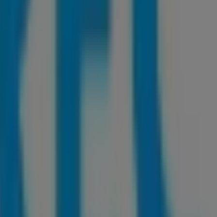
trónica en Bogotá
ás descubrir las mejores
ofertas
,
promociones
y
catálogo
 9 - 37SANTA FE DE BOGOTA
,
Bogotá
, y en ella encontrará
 sobre
DirecTV
, como los horarios de apertura, las ofertas ex
ltimos catálogos de
DirecTV
, donde podrás descubrir las p
ra tus compras en
Bogotá
.
en
CR 10 # 9 - 37SANTA FE DE BOGOTA
para disfrutar de un
o
y mantenerte informado de las mejores ofertas de
DirecT
en Bogotá