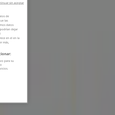
tinuar sin aceptar
atos de
que las
amos datos
 podrían dejar
l
ece en el en la
er más,
ionar:
ivo para su
do
vicios.