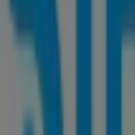
Las tiendas más cercanas
Servibanca
CARRERA 10 # 9-37, Bogotá
70 m
Deprisa
kr 12a no. 10 - 79 local 117, Bogotá
172 m