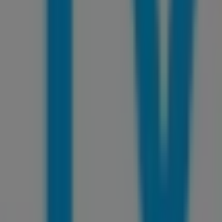
s
de esta destacada marca del sector de
Informática y
s una amplia gama de productos de calidad que te
clusivas y la ubicación exacta de la tienda en
CR 10 # 9 -
romociones más recientes y aprovechar grandes
a experiencia de compra completa. Te invitamos a
V
en
Bogotá
. ¡Visítanos y empieza a ahorrar hoy mismo!