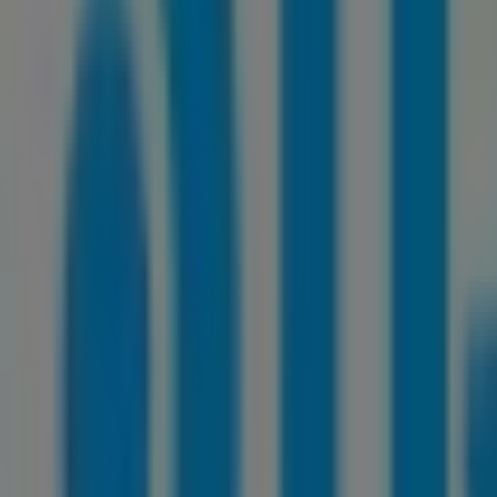
Cerrado
Droguerías Colsubsidio
Calle 51 # 9-30 sur, Puente Aranda
178 m
DirecTV
CR 10 # 9 - 37SANTA FE DE BOGOTA, Bogotá
192 m