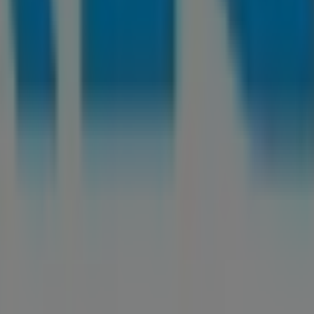
ógica que está reinventando las compras locales en todo e