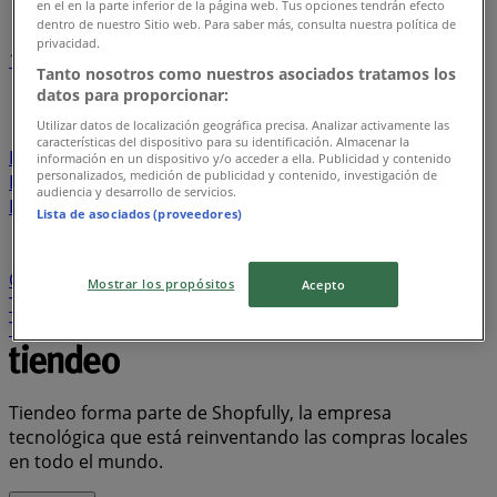
en el en la parte inferior de la página web. Tus opciones tendrán efecto
dentro de nuestro Sitio web. Para saber más, consulta nuestra política de
privacidad.
1
2
3
4
5
Tanto nosotros como nuestros asociados tratamos los
...
26
datos para proporcionar:
Utilizar datos de localización geográfica precisa. Analizar activamente las
Davivienda
Tiendas D1
Ara
Metro
Olímpica
La
características del dispositivo para su identificación. Almacenar la
Rebaja
Banco AV Villas
Alkosto
Éxito
Jumbo
información en un dispositivo y/o acceder a ella. Publicidad y contenido
personalizados, medición de publicidad y contenido, investigación de
Banco Itaú
Protección
Homecenter
Makro
audiencia y desarrollo de servicios.
Bancolombia
Ésika
Cruz verde
Leonisa
PriceSmart
Lista de asociados (proveedores)
FarmaTodo
Vélez
BBVA
Falabella
Banco Falabella
Banco Caja Social
Calzado Romulo
Banco de
Occidente
Ktronix
Panamericana
Banco de Bogotá
Mostrar los propósitos
Acepto
Tigo
Super Inter
Bata
ELA
Droguería la Economía
Totto
AKT
Cyzone
Muebles Jamar
Claro
Tiendeo forma parte de Shopfully, la empresa
tecnológica que está reinventando las compras locales
en todo el mundo.