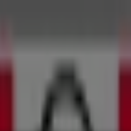
ar y Muebles
Informática y Electrónica
Farmacias, Droguerías
nstrucción
Libros y Cine
Viajes
Bancos y Seguros
y Horarios