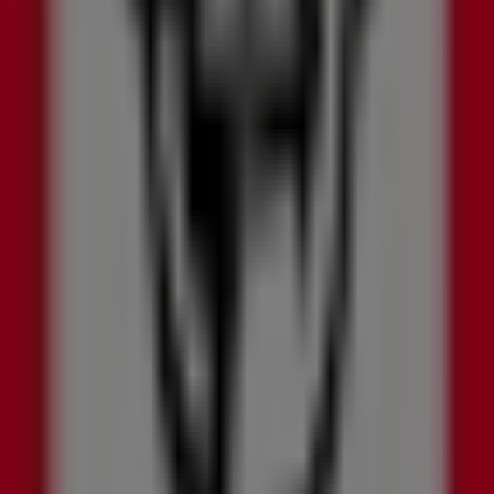
Domicilios: 3203509848, Bogotá