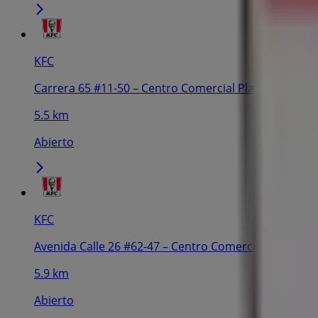
KFC
Carrera 65 #11-50 – Centro Comercial Plaza Central, 
5.5 km
Abierto
KFC
Avenida Calle 26 #62-47 – Centro Comercial Gran Esta
5.9 km
Abierto