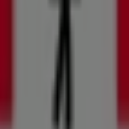
or, Local 2 027, Bogotá