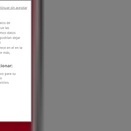
tinuar sin aceptar
atos de
que las
amos datos
 podrían dejar
l
ece en el en la
er más,
ionar:
ivo para su
do
vicios.