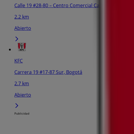
Calle 19 #28-80 – Centro Comercial Calima, Local 24
2.2 km
Abierto
KFC
Carrera 19 #17-87 Sur, Bogotá
2.7 km
Abierto
Publicidad