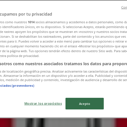
Con
cupamos por tu privacidad
ros como nuestros
1014
socios almacenamos y accedemos a datos personales, como d
 identificadores únicos, en tu dispositivo. Si seleccionas Acepto, estarás permitiendo 
de rastreo apoyen los propósitos que se muestran en «nosotros y nuestros socios trat
ionar». Si se deshabilitan los rastreadores, parte del contenido y los anuncios que ves
antes para ti. Puedes volver a acceder a este menú para cambiar tus opciones o retirar e
to en cualquier momento haciendo clic en el enlace «Mostrar los propósitos» que apar
or de la página web. Tus opciones tendrán efecto dentro de nuestro Sitio web. Para sab
stra política de privacidad.
sotros como nuestros asociados tratamos los datos para proporc
s de localización geográfica precisa. Analizar activamente las características del disposit
ón. Almacenar la información en un dispositivo y/o acceder a ella. Publicidad y conteni
os, medición de publicidad y contenido, investigación de audiencia y desarrollo de ser
ociados (proveedores)
Mostrar los propósitos
Acepto