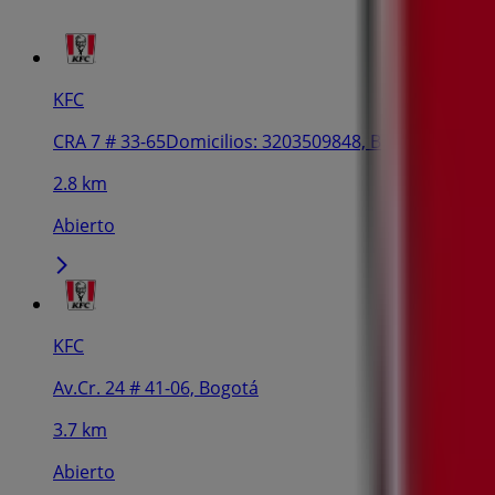
KFC
CRA 7 # 33-65Domicilios: 3203509848, Bogotá
2.8 km
Abierto
KFC
Av.Cr. 24 # 41-06, Bogotá
3.7 km
Abierto