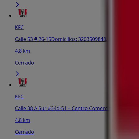
KFC
Calle 53 # 26-15Domicilios: 3203509848, Bogotá
4.8 km
Cerrado
KFC
Calle 38 A Sur #34d-51 – Centro Comercial Centro May
4.8 km
Cerrado