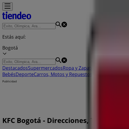
Estás aquí:
Bogotá
Destacados
Supermercados
Ropa y Zapatos
Almacenes
Hog
Bebés
Deporte
Carros, Motos y Repuestos
Ferreterías y Co
Publicidad
KFC Bogotá - Direcciones, Teléfonos 