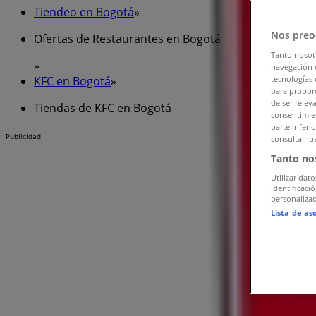
Tiendeo en Bogotá
»
Nos preo
Ofertas de Restaurantes en Bogotá
Tanto nosot
»
navegación o
KFC en Bogotá
»
tecnologías 
para proporc
de ser relev
Tiendas de KFC en Bogotá
consentimien
parte inferi
Publicidad
consulta nue
Tanto no
Utilizar dato
identificaci
personalizad
Lista de as