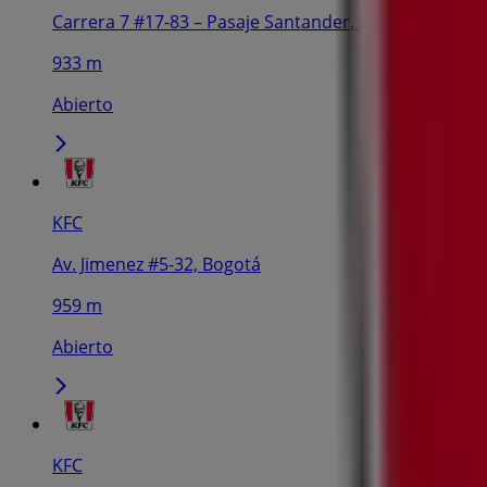
Carrera 7 #17-83 – Pasaje Santander, Local 3, Bogotá
933 m
Abierto
KFC
Av. Jimenez #5-32, Bogotá
959 m
Abierto
KFC