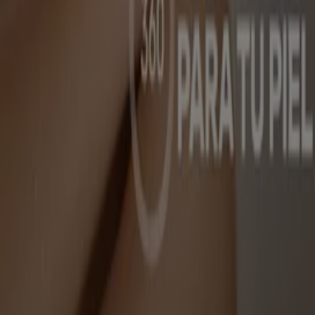
Catálogos de Perfumerías y Belleza
en Manizales
Volantes y las mejores ofertas en
Manizales
arroz
celulares
televisores
nevera
lavadora
aire
acondicionado
estufa
cerveza
llantas
Perfumerías y Belleza en otras
ciudades
Bogotá
Medellín
Cali
Barranquilla
Bucaramanga
Cartagena
Pereira
Villavicencio
Santa Marta
Ibagué
Cúcuta
Manizales
Neiva
Pasto
Valledupar
Armenia
Ver más ciudades