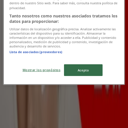
dentro de nuestro Sitio web. Para saber más, consulta nuestra política de
Vence el 31/12
Manizales
privacidad.
-5 días
Tanto nosotros como nuestros asociados tratamos los
datos para proporcionar:
Utilizar datos de localización geográfica precisa. Analizar activamente las
características del dispositivo para su identificación. Almacenar la
Fruto Salvaje
información en un dispositivo y/o acceder a ella. Publicidad y contenido
personalizados, medición de publicidad y contenido, investigación de
audiencia y desarrollo de servicios.
Promo
Lista de asociados (proveedores)
Vence el 15/8
Manizales
-5 días
Mostrar los propósitos
Acepto
L'Occitane
Ofertas en tus compras
Vence el 15/8
Manizales
Publicidad