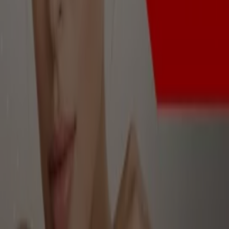
Vence hoy
Blush Bar
Aprovecha estas ofertas especiales
Vence hoy
Manizales