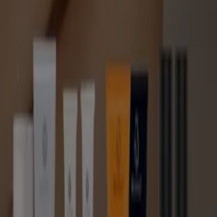
¿Estás buscando una fragancia y no la consigues?
¿Quieres lo mejor del mercado a precios promocionales?
Consigue todo eso y más en Tiendeo. En nuestra
categoría
perfumerías y belleza
tienes a tu disposición
los
catálogos online
de las tiendas más importantes de
Colombia
y el acceso a las promociones y ofertas de
temporada de cada una de ellas. Todas las grandes
cadenas, las marcas de Venta Directa como
Avon
,
Natura
o
Amway
y grandes marcas como
Chanel
,
Cacharel
,
Armani
o
LOccitane
, todo, está en Tiendeo.
Así, consigues los mejores
maquillajes
, productos para
el
cabello
y
fragancias
, al mejor precio, y desde tu casa.
¡Aprovecha las ventajas increíbles que te brinda Tiendeo!
Ir a ofertas de Perfumerías y Belleza
Publicidad