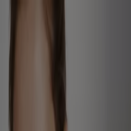
Estás aquí:
Manizales
Destacados
Supermercados
Ropa y
Zapatos
Almacenes
Hogar y Muebles
Informática y
Electrónica
Farmacias, Droguerías y Ópticas
Perfumerías y
Belleza
Restaurantes
Juguetes y Bebés
Deporte
Carros,
Motos y Repuestos
Ferreterías y Construcción
Libros y
Cine
Viajes
Bancos y Seguros
Publicidad
Belleza en Manizales - Ofertas,