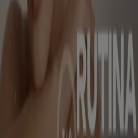
Bella Piel
Rutina para tu piel 20% OFF
Vence el 31/8
Manizales
Ver más
Publicidad