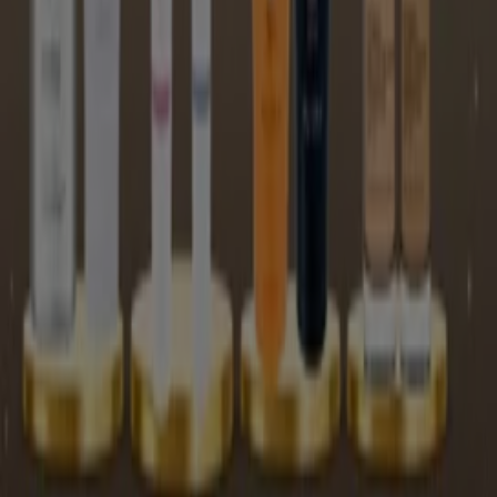
Tiendeo forma parte de Shopfully, la empresa
tecnológica que está reinventando las compras locales
en todo el mundo.
Tiendeo
¿Qué hacemos?
Soluciones para empresas
Noticias y prensa
Trabaja con nosotros
Contáctanos