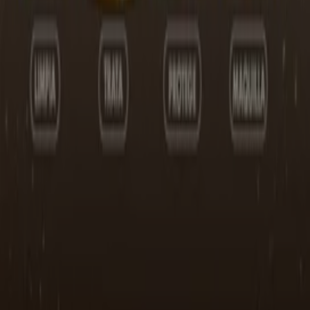
Contacto comercial y de marketing
Tienda mal colocada en el mapa
Notificar un folleto
¿Encontraste un problema en la web o en la
aplicación?
Índices
Marcas
Marcas locales
Negocios
Negocios cercanos
Productos
Productos locales
Ciudades