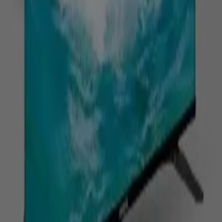
destacados del mercado. ¡No pierdas la oportunidad de
conseguir Televisores que tanto deseas al mejor precio!
Vistazo de las ofertas de televisores
Ofertas de televisores:
2
Oferta más barata:
$ 2099900.00
Mejor descuento:
-7%
Oferta más reciente:
29/7/2026
Publicidad