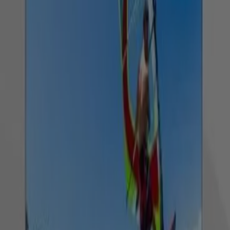
Televisores, todas las ofertas a tu
alcance
¡Descubre las mejores ofertas para Televisores en
agosto 2026!
En este mes de agosto del año 2026, estamos
emocionados de ofrecerte las ofertas más atractivas y
competitivas para Televisores disponibles en todo
Colombia. En Tiendeo, nuestro objetivo es brindarte
acceso a una amplia gama de productos en la categoría ,
asegurándonos de que encuentres exactamente lo que
necesitas a precios inmejorables.
Valoramos la importancia de sacar el máximo provecho
de tus compras. Por ello, hemos seleccionado con