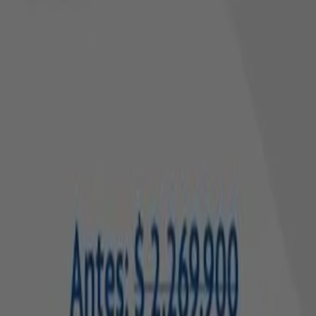
Tiendeo forma parte de Shopfully, la empresa
tecnológica que está reinventando las compras locales
en todo el mundo.
Tiendeo
¿Qué hacemos?
Soluciones para empresas
Noticias y prensa
Trabaja con nosotros
Contáctanos