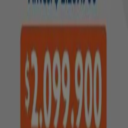
Contacto comercial y de marketing
Tienda mal colocada en el mapa
Notificar un folleto
¿Encontraste un problema en la web o en la
aplicación?
Índices
Marcas
Negocios
Productos
Ciudades
Descargar la app Tiendeo