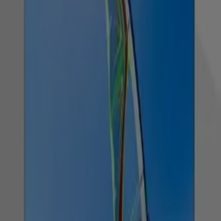
Ver
$ 2099900.00
$ 2269900.00
Ver las ofertas de los catálogos y
folletos de las tiendas
Precio televisores
PRODUCTO
MARCA
PRECIO
DESCUENTO
Challenger - TV
$
CHALLENGER 65" 4K
Challenger
-7%
2099900.00
QLED - 65KG290BT
Challenger - TV
$
CHALLENGER 65" 4K
Challenger
-7%
2099900.00
QLED - 65KG290BT