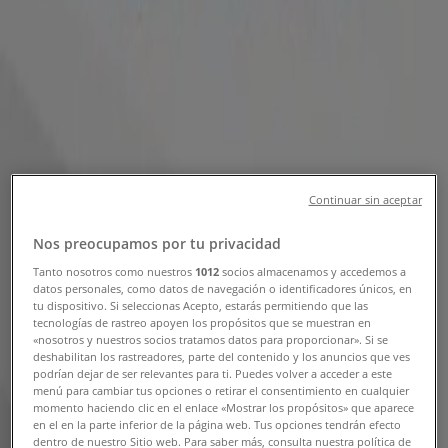
Cupones y Descuentos (2)
Filtros (0)
Tiendeo
»
Ofertas
»
Televisores
Continuar sin aceptar
-7%
-7%
Nos preocupamos por tu privacidad
Challenger - TV CHALLENGER 65" 4K QLED
Tanto nosotros como nuestros
1012
socios almacenamos y accedemos a
datos personales, como datos de navegación o identificadores únicos, en
- 65KG290BT
tu dispositivo. Si seleccionas Acepto, estarás permitiendo que las
tecnologías de rastreo apoyen los propósitos que se muestran en
«nosotros y nuestros socios tratamos datos para proporcionar». Si se
deshabilitan los rastreadores, parte del contenido y los anuncios que ves
podrían dejar de ser relevantes para ti. Puedes volver a acceder a este
menú para cambiar tus opciones o retirar el consentimiento en cualquier
Alkosto
momento haciendo clic en el enlace «Mostrar los propósitos» que aparece
en el en la parte inferior de la página web. Tus opciones tendrán efecto
$ 2099900.00
dentro de nuestro Sitio web. Para saber más, consulta nuestra política de