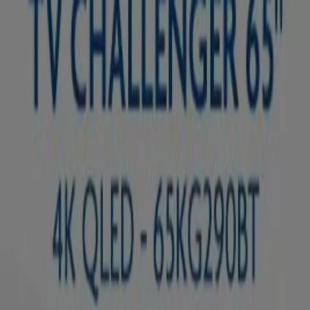
Estás aquí:
Bogotá
Destacados
Supermercados
Ropa y
Zapatos
Almacenes
Hogar y Muebles
Informática y
Electrónica
Farmacias, Droguerías y Ópticas
Perfumerías y
Belleza
Restaurantes
Juguetes y Bebés
Deporte
Carros,
Motos y Repuestos
Ferreterías y Construcción
Libros y
Cine
Viajes
Bancos y Seguros
Publicidad
Comprar Televisores - Ofertas,