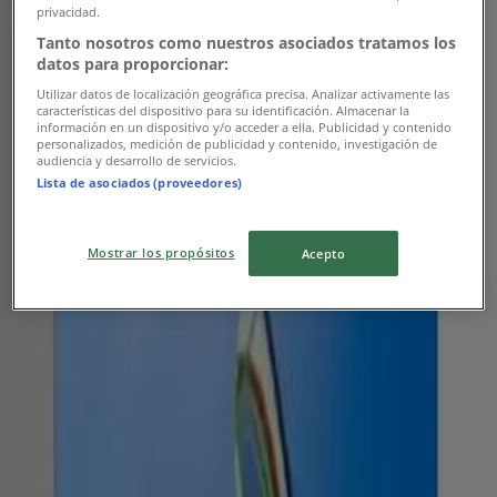
privacidad.
$ 2269900.00
Tanto nosotros como nuestros asociados tratamos los
datos para proporcionar:
Ver
Utilizar datos de localización geográfica precisa. Analizar activamente las
características del dispositivo para su identificación. Almacenar la
$ 2099900.00
información en un dispositivo y/o acceder a ella. Publicidad y contenido
personalizados, medición de publicidad y contenido, investigación de
$ 2269900.00
audiencia y desarrollo de servicios.
Lista de asociados (proveedores)
-7%
-7%
Mostrar los propósitos
Acepto
Challenger - TV CHALLENGER 65" 4K QLED
- 65KG290BT
Alkosto
$ 2099900.00
$ 2269900.00