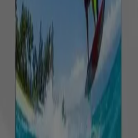
esmero una variedad de ofertas para Televisores,
permitiéndote disfrutar de productos de alta calidad sin
afectar tu presupuesto. Nuestra selección abarca una
gran variedad de opciones para satisfacer todas tus
necesidades y preferencias, garantizando que cada
compra sea una oportunidad de ahorro.
Visita nuestro sitio web y descubre por qué somos la
elección favorita de miles de usuarios que buscan no
solo ahorrar, sino también adquirir productos que
mejoran su calidad de vida. Sea lo que sea que busques,
tenemos las mejores ofertas y promociones en
esperándote.
Aprovecha esta oportunidad única de adquirir
Televisores a precios insuperables. Recuerda, nuestras
ofertas son por tiempo limitado y se actualizan
constantemente para ofrecerte los productos más