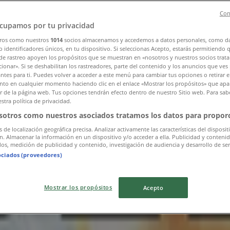
Con
cupamos por tu privacidad
ros como nuestros
1014
socios almacenamos y accedemos a datos personales, como d
 identificadores únicos, en tu dispositivo. Si seleccionas Acepto, estarás permitiendo 
de rastreo apoyen los propósitos que se muestran en «nosotros y nuestros socios trat
ionar». Si se deshabilitan los rastreadores, parte del contenido y los anuncios que ves
antes para ti. Puedes volver a acceder a este menú para cambiar tus opciones o retirar e
to en cualquier momento haciendo clic en el enlace «Mostrar los propósitos» que apar
or de la página web. Tus opciones tendrán efecto dentro de nuestro Sitio web. Para sab
stra política de privacidad.
sotros como nuestros asociados tratamos los datos para proporc
s de localización geográfica precisa. Analizar activamente las características del disposit
ón. Almacenar la información en un dispositivo y/o acceder a ella. Publicidad y conteni
os, medición de publicidad y contenido, investigación de audiencia y desarrollo de ser
ociados (proveedores)
Mostrar los propósitos
Acepto