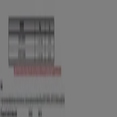
Contacto comercial y de marketing
Tienda mal colocada en el mapa
Notificar un folleto
¿Encontraste un problema en la web o en la
aplicación?
Índices
Marcas
Marcas locales
Negocios
Negocios cercanos
Productos
Productos locales
Ciudades
Descargar la app Tiendeo