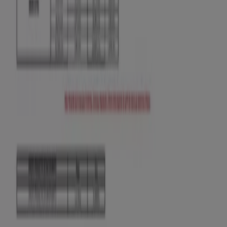
Tiendeo forma parte de Shopfully, la empresa
tecnológica que está reinventando las compras locales
en todo el mundo.
Tiendeo
¿Qué hacemos?
Soluciones para empresas
Noticias y prensa
Trabaja con nosotros
Contáctanos