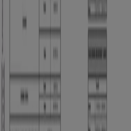
Tiendeo. Como en todas partes del mundo, el dinero en
nuestro país es necesario para realizar las actividades y
la vida cotidiana de las personas. Es por ello que
los
bancos de Colombia
te brinda la posibilidad de
operar con tu dinero a través de los
productos y
servicios bancarios
. Ante todo, una entidad bancaria
debe proporcionar seguridad y credibilidad a sus
clientes y ofrecer las herramientas para que aprovechen
su dinero. Encuentra las mejores opciones para tus
finanzas en
Tiendeo
.
Ir a ofertas de Bancos y Seguros
Publicidad