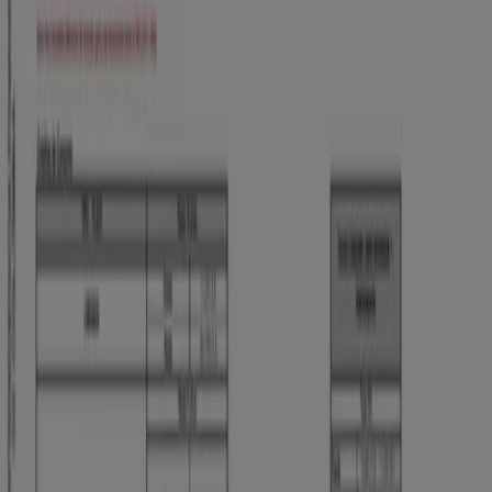
Cúcuta
Volantes y las mejores ofertas en
Cúcuta
arroz
celulares
televisores
nevera
lavadora
aire
acondicionado
estufa
cerveza
llantas
Bancos y Seguros en otras ciudades
Bogotá
Medellín
Cali
Barranquilla
Bucaramanga
Cartagena
Pereira
Villavicencio
Santa Marta
Ibagué
Cúcuta
Manizales
Neiva
Pasto
Valledupar
Armenia
Ver más ciudades
¿Necesitas contratar un
préstamo
? ¿Quieres hacer
rendir tu dinero? ¿Quieres conocer las
promociones
que
los bancos ofrecen a sus clientes? Cuenta para ello con