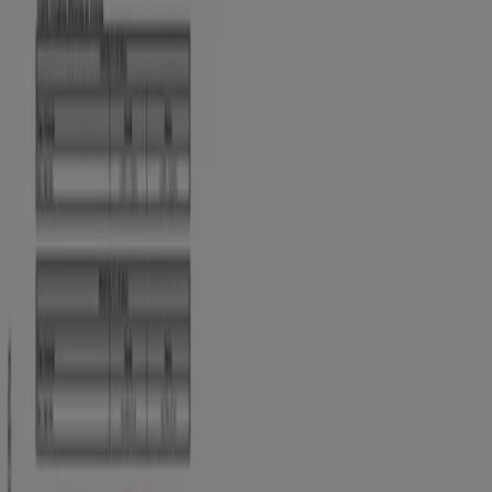
Tasas de Colocación - Agosto de 2026
Vence el 31/8
Cúcuta
Ver más
Publicidad
Catálogos de Bancos y Seguros en