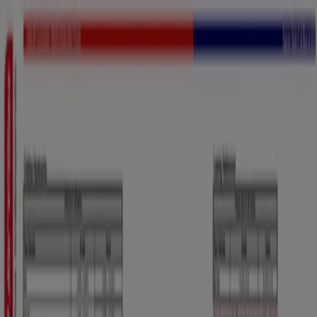
Estás aquí:
Cúcuta
Destacados
Supermercados
Ropa y
Zapatos
Almacenes
Hogar y Muebles
Informática y
Electrónica
Farmacias, Droguerías y Ópticas
Perfumerías y
Belleza
Restaurantes
Juguetes y Bebés
Deporte
Carros,
Motos y Repuestos
Ferreterías y Construcción
Libros y
Cine
Viajes
Bancos y Seguros
Publicidad
Bancos y Seguros en Cúcuta -