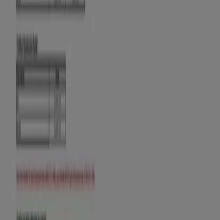
Banco de Bogotá
Sin cuota de manejo, con tu Cuenta Fácil
Vence el 30/9
Cúcuta
Banco AV Villas