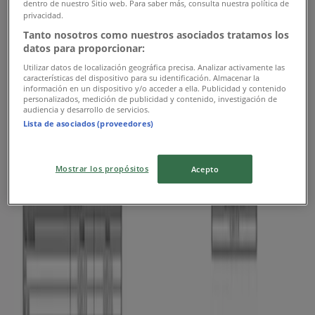
dentro de nuestro Sitio web. Para saber más, consulta nuestra política de
privacidad.
Vence el 17/8
Cúcuta
Tanto nosotros como nuestros asociados tratamos los
datos para proporcionar:
Utilizar datos de localización geográfica precisa. Analizar activamente las
Porvenir
características del dispositivo para su identificación. Almacenar la
información en un dispositivo y/o acceder a ella. Publicidad y contenido
personalizados, medición de publicidad y contenido, investigación de
Haz tu diagnostico gratis
audiencia y desarrollo de servicios.
Lista de asociados (proveedores)
Vence el 31/10
Cúcuta
Mostrar los propósitos
Acepto
Banco de Bogotá
Tasas Banco de Bogotá Vigentes desde
Agosto de 2026
Vence el 31/8
Cúcuta
Publicidad