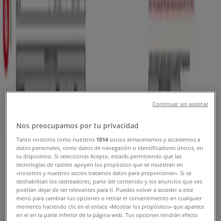
Cupones, Ofertas y Promociones
Tiendeo en Cúcuta
»
Ofertas de Bancos y Seguros en Cúcuta
Nuevo
Continuar sin aceptar
Banco Finandina
Nos preocupamos por tu privacidad
Promociones
Tanto nosotros como nuestros
1014
socios almacenamos y accedemos a
datos personales, como datos de navegación o identificadores únicos, en
Vence el 30/10
Cúcuta
tu dispositivo. Si seleccionas Acepto, estarás permitiendo que las
tecnologías de rastreo apoyen los propósitos que se muestran en
«nosotros y nuestros socios tratamos datos para proporcionar». Si se
deshabilitan los rastreadores, parte del contenido y los anuncios que ves
Bancolombia
podrían dejar de ser relevantes para ti. Puedes volver a acceder a este
menú para cambiar tus opciones o retirar el consentimiento en cualquier
momento haciendo clic en el enlace «Mostrar los propósitos» que aparece
Descuentos y promociones
en el en la parte inferior de la página web. Tus opciones tendrán efecto