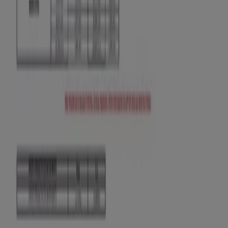
Tiendeo forma parte de Shopfully, la empresa
tecnológica que está reinventando las compras locales
en todo el mundo.
Tiendeo
¿Qué hacemos?
Soluciones para empresas
Noticias y prensa
Trabaja con nosotros
Contáctanos