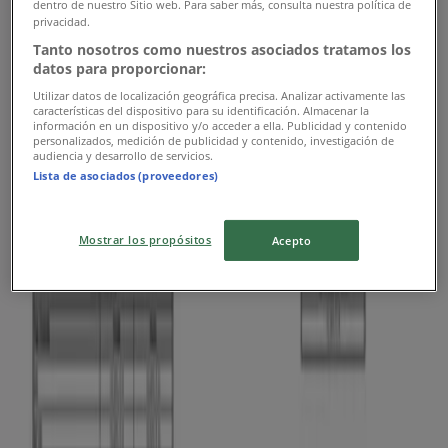
dentro de nuestro Sitio web. Para saber más, consulta nuestra política de
privacidad.
Vence el 17/8
Medellín
Tanto nosotros como nuestros asociados tratamos los
datos para proporcionar:
Utilizar datos de localización geográfica precisa. Analizar activamente las
Porvenir
características del dispositivo para su identificación. Almacenar la
información en un dispositivo y/o acceder a ella. Publicidad y contenido
personalizados, medición de publicidad y contenido, investigación de
Haz tu diagnostico gratis
audiencia y desarrollo de servicios.
Lista de asociados (proveedores)
Vence el 31/10
Medellín
Mostrar los propósitos
Acepto
Banco de Bogotá
Tasas Banco de Bogotá Vigentes desde
Agosto de 2026
Vence el 31/8
Medellín
Publicidad