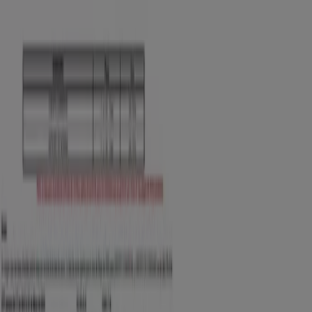
Contacto comercial y de marketing
Tienda mal colocada en el mapa
Notificar un folleto
¿Encontraste un problema en la web o en la
aplicación?
Índices
Marcas
Marcas locales
Negocios
Negocios cercanos
Productos
Productos locales
Ciudades
Descargar la app Tiendeo