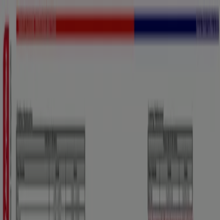
Estás aquí:
Medellín
Destacados
Supermercados
Ropa y
Zapatos
Almacenes
Hogar y Muebles
Informática y
Electrónica
Farmacias, Droguerías y Ópticas
Perfumerías y
Belleza
Restaurantes
Juguetes y Bebés
Deporte
Carros,
Motos y Repuestos
Ferreterías y Construcción
Libros y
Cine
Viajes
Bancos y Seguros
Publicidad
Bancos y Seguros en Medellín -