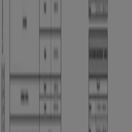
Tiendeo. Como en todas partes del mundo, el dinero en
nuestro país es necesario para realizar las actividades y
la vida cotidiana de las personas. Es por ello que
los
bancos de Colombia
te brinda la posibilidad de
operar con tu dinero a través de los
productos y
servicios bancarios
. Ante todo, una entidad bancaria
debe proporcionar seguridad y credibilidad a sus
clientes y ofrecer las herramientas para que aprovechen
su dinero. Encuentra las mejores opciones para tus
finanzas en
Tiendeo
.
Ir a ofertas de Bancos y Seguros
Publicidad