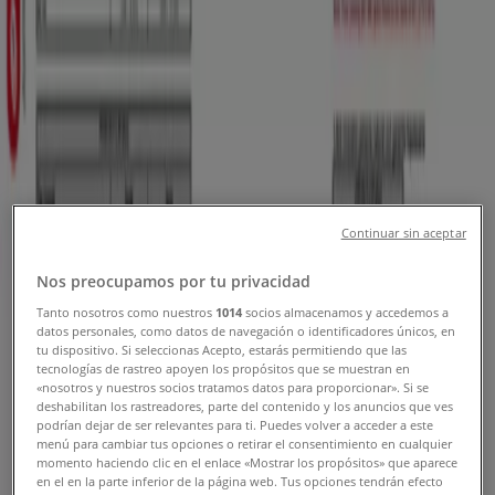
Cupones, Ofertas y Promociones
Tiendeo en Medellín
»
Ofertas de Bancos y Seguros en Medellín
Nuevo
Continuar sin aceptar
Banco Finandina
Nos preocupamos por tu privacidad
Promociones
Tanto nosotros como nuestros
1014
socios almacenamos y accedemos a
datos personales, como datos de navegación o identificadores únicos, en
Vence el 30/10
Medellín
tu dispositivo. Si seleccionas Acepto, estarás permitiendo que las
tecnologías de rastreo apoyen los propósitos que se muestran en
«nosotros y nuestros socios tratamos datos para proporcionar». Si se
deshabilitan los rastreadores, parte del contenido y los anuncios que ves
Bancolombia
podrían dejar de ser relevantes para ti. Puedes volver a acceder a este
menú para cambiar tus opciones o retirar el consentimiento en cualquier
momento haciendo clic en el enlace «Mostrar los propósitos» que aparece
Descuentos y promociones
en el en la parte inferior de la página web. Tus opciones tendrán efecto