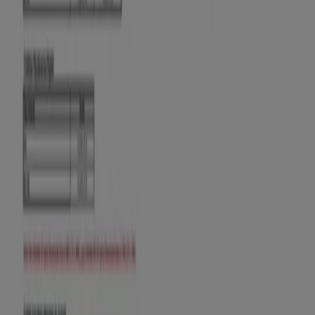
Banco de Bogotá
Sin cuota de manejo, con tu Cuenta Fácil
Vence el 30/9
Medellín
Banco AV Villas