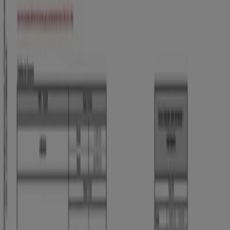
Medellín
Volantes y las mejores ofertas en
Medellín
arroz
celulares
televisores
nevera
lavadora
aire
acondicionado
estufa
cerveza
llantas
Bancos y Seguros en otras ciudades
Bogotá
Medellín
Cali
Barranquilla
Bucaramanga
Cartagena
Pereira
Villavicencio
Santa Marta
Ibagué
Cúcuta
Manizales
Neiva
Pasto
Valledupar
Armenia
Ver más ciudades
¿Necesitas contratar un
préstamo
? ¿Quieres hacer
rendir tu dinero? ¿Quieres conocer las
promociones
que
los bancos ofrecen a sus clientes? Cuenta para ello con