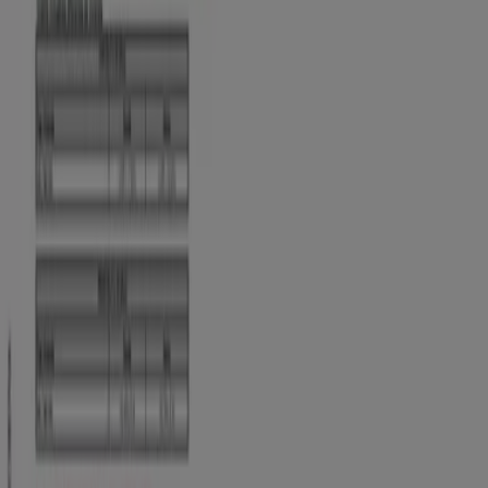
Tasas de Colocación - Agosto de 2026
Vence el 31/8
Medellín
Ver más
Publicidad
Catálogos de Bancos y Seguros en