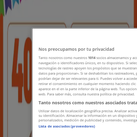
Ofertas destacadas
Nos preocupamos por tu privacidad
Tanto nosotros como nuestros
1014
socios almacenamos y acc
arroz
celulares
televisores
nevera
lavadora
aire
navegación o identificadores únicos, en tu dispositivo. Si sel
acondicionado
estufa
cerveza
llantas
tecnologías de rastreo apoyen los propósitos que se muestran
datos para proporcionar». Si se deshabilitan los rastreadores,
podrían dejar de ser relevantes para ti. Puedes volver a acce
Tiendeo en tu ciudad
retirar el consentimiento en cualquier momento haciendo clic 
aparece en el en la parte inferior de la página web. Tus opcio
web. Para saber más, consulta nuestra política de privacidad.
Bogotá
Medellín
Cali
Barranquilla
Bucaramanga
Tanto nosotros como nuestros asociados trata
Cartagena
Pereira
Villavicencio
Santa Marta
Ibagué
Cúcuta
Manizales
Neiva
Pasto
Valledupar
Utilizar datos de localización geográfica precisa. Analizar activ
su identificación. Almacenar la información en un dispositivo 
Armenia
personalizados, medición de publicidad y contenido, investigac
Ver más ciudades
Lista de asociados (proveedores)