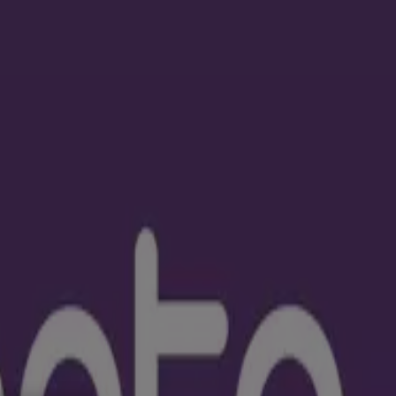
 y Ópticas
Perfumerías y Belleza
Restaurantes
Juguetes y