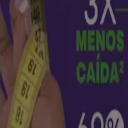
La Rebaja
Gran variedad de ofertas
Vence el 21/8
Cali
Nuevo
Panamericana
Consola Nintendo Switch $230.000 y $110.
Vence el 31/8
Cali
Vence mañana
Nova Venta