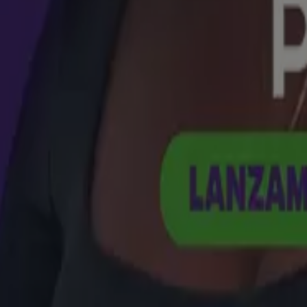
do
estufa
cerveza
llantas