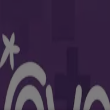
ar y Muebles
Informática y Electrónica
Farmacias, Droguerías
nstrucción
Libros y Cine
Viajes
Bancos y Seguros