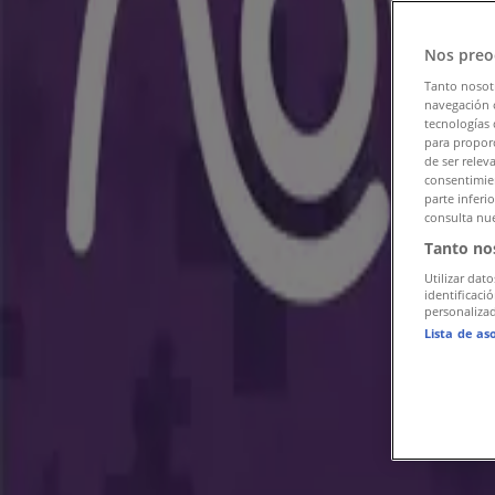
Publicidad
Nos preo
Tanto nosot
navegación o
tecnologías 
para proporc
de ser relev
consentimien
parte inferi
consulta nue
Tanto no
Utilizar dato
identificaci
personalizad
Lista de as