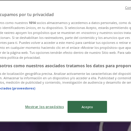
Con
cupamos por tu privacidad
ros como nuestros
1014
socios almacenamos y accedemos a datos personales, como d
 identificadores únicos, en tu dispositivo. Si seleccionas Acepto, estarás permitiendo 
de rastreo apoyen los propósitos que se muestran en «nosotros y nuestros socios trat
ionar». Si se deshabilitan los rastreadores, parte del contenido y los anuncios que ves
antes para ti. Puedes volver a acceder a este menú para cambiar tus opciones o retirar e
to en cualquier momento haciendo clic en el enlace «Mostrar los propósitos» que apar
or de la página web. Tus opciones tendrán efecto dentro de nuestro Sitio web. Para sab
stra política de privacidad.
sotros como nuestros asociados tratamos los datos para proporc
s de localización geográfica precisa. Analizar activamente las características del disposit
ón. Almacenar la información en un dispositivo y/o acceder a ella. Publicidad y conteni
os, medición de publicidad y contenido, investigación de audiencia y desarrollo de ser
ociados (proveedores)
Mostrar los propósitos
Acepto