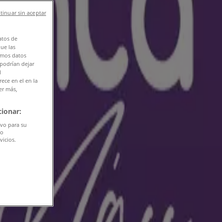
tinuar sin aceptar
atos de
que las
amos datos
 podrían dejar
l
ece en el en la
er más,
ionar:
ivo para su
do
vicios.