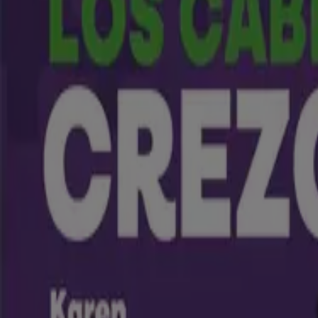
Carulla
Precios Insuperables
Vence el 13/8
Cali
Nuevo
Carulla
Superofertas y compra con descuento
Vence el 13/8
Cali
Nuevo
Éxito
Ofertas especiales atractivas para todos