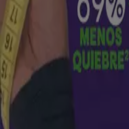
Ofertas para cazadores de gangas
Vence mañana
Cali
Nova Venta
Ofertas principales para todos los cazador
Vence el 19/8
Cali
-2 días
Nova Venta
Ahorra ahora con nuestras ofertas
Vence el 10/8
Cali
Nuevo