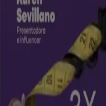
Vence el 10/8
Cali
Nuevo
TodoColchon
Ofertas principales y descuentos
Vence el 21/8
Cali
Nuevo
Pepe Ganga
Excelente oferta para todos los clientes
Vence el 13/8
Cali
Nuevo