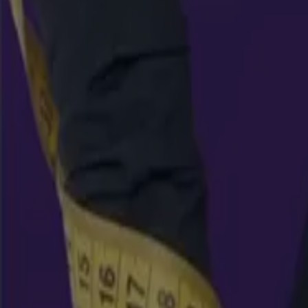
Nova Venta
Catálogo PRESTIGIO C13
Vence el 21/8
Cali
Ver más
Publicidad
Ofertas destacadas
arroz
celulares
televisores
nevera
lavadora
aire acondiciona
Tiendeo en tu ciudad