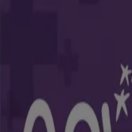
Estás aquí:
Cali
Destacados
Supermercados
Ropa y Zapatos
Almacenes
Hog
Bebés
Deporte
Carros, Motos y Repuestos
Ferreterías y Co
Publicidad
Top catálogos en Cali