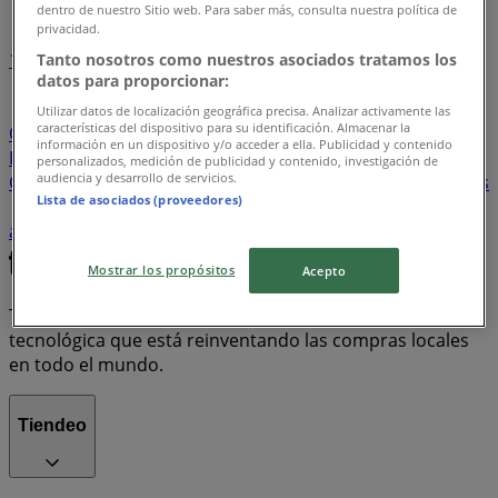
dentro de nuestro Sitio web. Para saber más, consulta nuestra política de
privacidad.
1
Tanto nosotros como nuestros asociados tratamos los
datos para proporcionar:
Supermercados
arroz
Farmacias, Droguerías y
Utilizar datos de localización geográfica precisa. Analizar activamente las
características del dispositivo para su identificación. Almacenar la
Ópticas
Ropa y Zapatos
Hogar y Muebles
información en un dispositivo y/o acceder a ella. Publicidad y contenido
Informática y Electrónica
Almacenes
Ferreterías y
personalizados, medición de publicidad y contenido, investigación de
audiencia y desarrollo de servicios.
Construcción
celulares
televisores
Bancos y Seguros
Lista de asociados (proveedores)
nevera
Perfumerías y Belleza
lavadora
aire
acondicionado
estufa
cerveza
Mostrar los propósitos
Acepto
Tiendeo forma parte de Shopfully, la empresa
tecnológica que está reinventando las compras locales
en todo el mundo.
Tiendeo