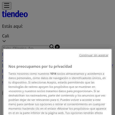
Estás aquí:
Cali
Destacados
Supermercados
Ropa y
Continuar sin aceptar
Zapatos
Almacenes
Hogar y Muebles
Informática y
Electrónica
Farmacias, Droguerías y Ópticas
Perfumerías y
Nos preocupamos por tu privacidad
Belleza
Restaurantes
Juguetes y Bebés
Deporte
Carros,
Tanto nosotros como nuestros
1014
socios almacenamos y accedemos a
Motos y Repuestos
Ferreterías y Construcción
Libros y
datos personales, como datos de navegación o identificadores únicos, en
Cine
Viajes
Bancos y Seguros
tu dispositivo. Si seleccionas Acepto, estarás permitiendo que las
tecnologías de rastreo apoyen los propósitos que se muestran en
«nosotros y nuestros socios tratamos datos para proporcionar». Si se
Índice de ofertas en Cali
deshabilitan los rastreadores, parte del contenido y los anuncios que ves
podrían dejar de ser relevantes para ti. Puedes volver a acceder a este
Tiendeo en Cali
»
menú para cambiar tus opciones o retirar el consentimiento en cualquier
momento haciendo clic en el enlace «Mostrar los propósitos» que aparece
Índice de ofertas
en el en la parte inferior de la página web. Tus opciones tendrán efecto