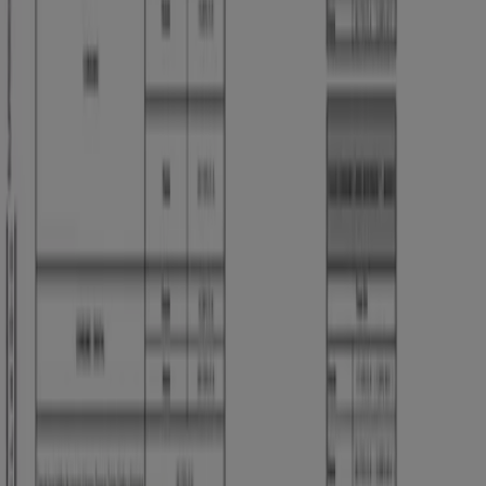
nuestro país es necesario para realizar las actividades y
la vida cotidiana de las personas. Es por ello que
los
bancos de Colombia
te brinda la posibilidad de
operar con tu dinero a través de los
productos y
servicios bancarios
. Ante todo, una entidad bancaria
debe proporcionar seguridad y credibilidad a sus
clientes y ofrecer las herramientas para que aprovechen
su dinero. Encuentra las mejores opciones para tus
finanzas en
Tiendeo
.
Ir a ofertas de Bancos y Seguros
Publicidad