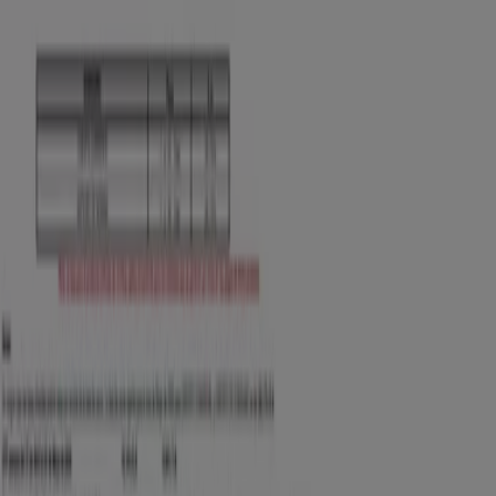
Contacto comercial y de marketing
Tienda mal colocada en el mapa
Notificar un folleto
¿Encontraste un problema en la web o en la
aplicación?
Índices
Marcas
Marcas locales
Negocios
Negocios cercanos
Productos
Productos locales
Ciudades
Descargar la app Tiendeo