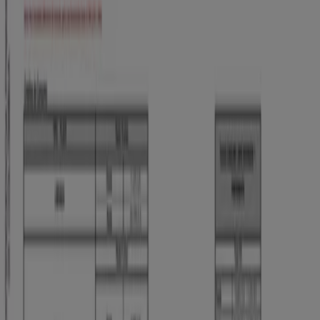
Ibagué
Volantes y las mejores ofertas en
Ibagué
arroz
celulares
televisores
nevera
lavadora
aire
acondicionado
estufa
cerveza
llantas
Bancos y Seguros en otras ciudades
Bogotá
Medellín
Cali
Barranquilla
Bucaramanga
Cartagena
Pereira
Villavicencio
Santa Marta
Ibagué
Cúcuta
Manizales
Neiva
Pasto
Valledupar
Armenia
Ver más ciudades
¿Necesitas contratar un
préstamo
? ¿Quieres hacer
rendir tu dinero? ¿Quieres conocer las
promociones
que
los bancos ofrecen a sus clientes? Cuenta para ello con
Tiendeo. Como en todas partes del mundo, el dinero en