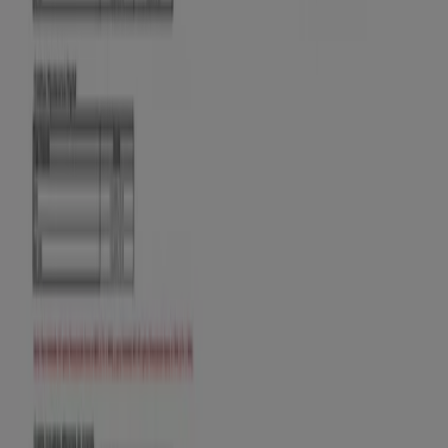
Banco de Bogotá
Sin cuota de manejo, con tu Cuenta Fácil
Vence el 30/9
Ibagué
Banco AV Villas