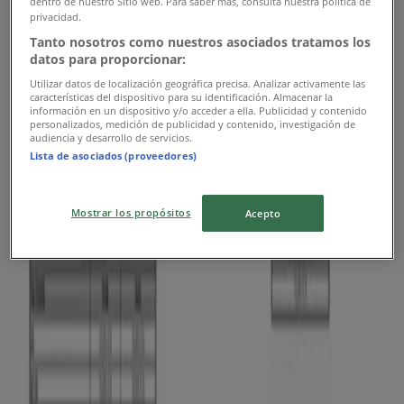
Vence el 17/8
Ibagué
dentro de nuestro Sitio web. Para saber más, consulta nuestra política de
privacidad.
Tanto nosotros como nuestros asociados tratamos los
datos para proporcionar:
Porvenir
Utilizar datos de localización geográfica precisa. Analizar activamente las
características del dispositivo para su identificación. Almacenar la
Haz tu diagnostico gratis
información en un dispositivo y/o acceder a ella. Publicidad y contenido
personalizados, medición de publicidad y contenido, investigación de
audiencia y desarrollo de servicios.
Vence el 31/10
Ibagué
Lista de asociados (proveedores)
Mostrar los propósitos
Acepto
Banco de Bogotá
Tasas Banco de Bogotá Vigentes desde
Agosto de 2026
Vence el 31/8
Ibagué
Publicidad