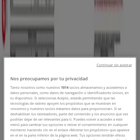
Cupones, Ofertas y Promociones
Tiendeo en Ibagué
»
Ofertas de Bancos y Seguros en Ibagué
Banco Finandina
Continuar sin aceptar
Promociones
Nos preocupamos por tu privacidad
Tanto nosotros como nuestros
1014
socios almacenamos y accedemos a
Vence el 30/10
Ibagué
datos personales, como datos de navegación o identificadores únicos, en
tu dispositivo. Si seleccionas Acepto, estarás permitiendo que las
tecnologías de rastreo apoyen los propósitos que se muestran en
«nosotros y nuestros socios tratamos datos para proporcionar». Si se
Bancolombia
deshabilitan los rastreadores, parte del contenido y los anuncios que ves
podrían dejar de ser relevantes para ti. Puedes volver a acceder a este
menú para cambiar tus opciones o retirar el consentimiento en cualquier
Descuentos y promociones
momento haciendo clic en el enlace «Mostrar los propósitos» que aparece
en el en la parte inferior de la página web. Tus opciones tendrán efecto