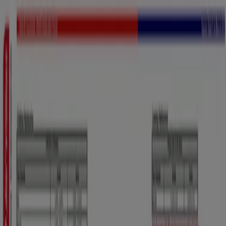
Estás aquí:
Ibagué
Destacados
Supermercados
Ropa y
Zapatos
Almacenes
Hogar y Muebles
Informática y
Electrónica
Farmacias, Droguerías y Ópticas
Perfumerías y
Belleza
Restaurantes
Juguetes y Bebés
Deporte
Carros,
Motos y Repuestos
Ferreterías y Construcción
Libros y
Cine
Viajes
Bancos y Seguros
Publicidad
Bancos y Seguros en Ibagué -