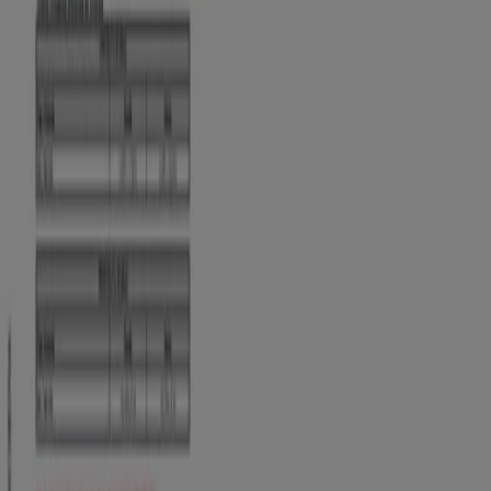
Tasas de Colocación - Agosto de 2026
Vence el 31/8
Ibagué
Ver más
Publicidad
Catálogos de Bancos y Seguros en