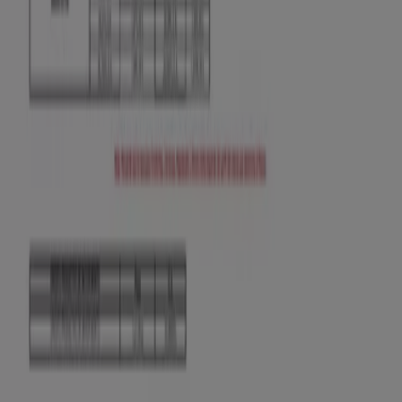
Tiendeo forma parte de Shopfully, la empresa
tecnológica que está reinventando las compras locales
en todo el mundo.
Tiendeo
¿Qué hacemos?
Soluciones para empresas
Noticias y prensa
Trabaja con nosotros
Contáctanos