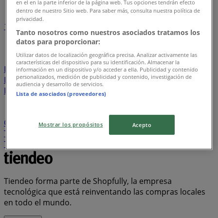
en el en la parte inferior de la página web. Tus opciones tendrán efecto
dentro de nuestro Sitio web. Para saber más, consulta nuestra política de
privacidad.
1
2
3
4
5
Tanto nosotros como nuestros asociados tratamos los
...
26
datos para proporcionar:
Utilizar datos de localización geográfica precisa. Analizar activamente las
Davivienda
Tiendas D1
Ara
Metro
Olímpica
La
características del dispositivo para su identificación. Almacenar la
Rebaja
Banco AV Villas
Alkosto
Éxito
Jumbo
información en un dispositivo y/o acceder a ella. Publicidad y contenido
personalizados, medición de publicidad y contenido, investigación de
Banco Itaú
Protección
Homecenter
Makro
audiencia y desarrollo de servicios.
Bancolombia
Ésika
Cruz verde
Leonisa
PriceSmart
Lista de asociados (proveedores)
FarmaTodo
Vélez
BBVA
Falabella
Banco Falabella
Banco Caja Social
Calzado Romulo
Banco de
Occidente
Ktronix
Panamericana
Banco de Bogotá
Mostrar los propósitos
Acepto
Tigo
Super Inter
Bata
ELA
Droguería la Economía
Totto
AKT
Cyzone
Muebles Jamar
Claro
Tiendeo forma parte de Shopfully, la empresa
tecnológica que está reinventando las compras locales
en todo el mundo.