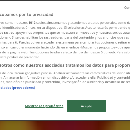
Con
cupamos por tu privacidad
ros como nuestros
1012
socios almacenamos y accedemos a datos personales, como d
 identificadores únicos, en tu dispositivo. Si seleccionas Acepto, estarás permitiendo 
de rastreo apoyen los propósitos que se muestran en «nosotros y nuestros socios trat
ionar». Si se deshabilitan los rastreadores, parte del contenido y los anuncios que ves
antes para ti. Puedes volver a acceder a este menú para cambiar tus opciones o retirar e
to en cualquier momento haciendo clic en el enlace «Mostrar los propósitos» que apar
or de la página web. Tus opciones tendrán efecto dentro de nuestro Sitio web. Para sab
stra política de privacidad.
sotros como nuestros asociados tratamos los datos para proporc
s de localización geográfica precisa. Analizar activamente las características del disposit
ón. Almacenar la información en un dispositivo y/o acceder a ella. Publicidad y conteni
os, medición de publicidad y contenido, investigación de audiencia y desarrollo de ser
ociados (proveedores)
Mostrar los propósitos
Acepto