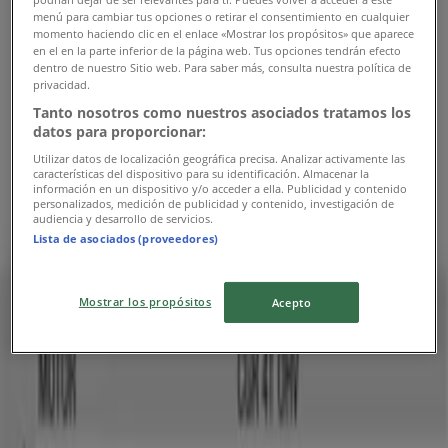
menú para cambiar tus opciones o retirar el consentimiento en cualquier
momento haciendo clic en el enlace «Mostrar los propósitos» que aparece
AKT
en el en la parte inferior de la página web. Tus opciones tendrán efecto
dentro de nuestro Sitio web. Para saber más, consulta nuestra política de
privacidad.
Ficha Tenica NKD125FP
Tanto nosotros como nuestros asociados tratamos los
datos para proporcionar:
Utilizar datos de localización geográfica precisa. Analizar activamente las
características del dispositivo para su identificación. Almacenar la
AKT
información en un dispositivo y/o acceder a ella. Publicidad y contenido
personalizados, medición de publicidad y contenido, investigación de
audiencia y desarrollo de servicios.
Ficha tecnica jet evo new
Lista de asociados (proveedores)
Mostrar los propósitos
Acepto
AKT
Ficha Tenica TTR125