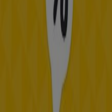
129 m
BBVA
CIRCULAR 73A No. 34A-96 LOCAL 101, Medellín
140 m
Otros negocios de Restaurantes en
Medellín
Frisby
Bienvenido a la tienda de
Frisby
en Tiendeo, donde
podrás descubrir las mejores
ofertas
,
promociones
y
catálogos
de esta destacada marca del sector de