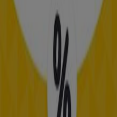
Cl. 39 #52-39, Medellín, Antioquia, Medellín
26 m
Cerrado
Offcorss
Cra. 52 #29a221 Local 101B, Medellín
106 m
AKT
Calle 41 # 51-15, Medellín