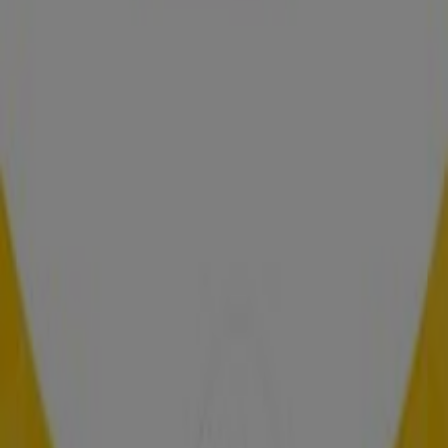
Las tiendas más cercanas
Suzuki
Carrera 52 No. 40-23, Medellín
13 m
Mundimotos