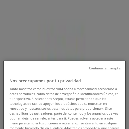
Medellín - Teléfono, Horario y
Promociones
Tiendeo en Medellín
»
Ofertas de Restaurantes en Medellín
»
Frisby en Medellín
»
Frisby | Cra. 50 49-50
Continuar sin aceptar
Mapa
Nos preocupamos por tu privacidad
Mapa
Tanto nosotros como nuestros
1014
socios almacenamos y accedemos a
datos personales, como datos de navegación o identificadores únicos, en
Ofertas de Frisby en Medellín
tu dispositivo. Si seleccionas Acepto, estarás permitiendo que las
tecnologías de rastreo apoyen los propósitos que se muestran en
«nosotros y nuestros socios tratamos datos para proporcionar». Si se
deshabilitan los rastreadores, parte del contenido y los anuncios que ves
podrían dejar de ser relevantes para ti. Puedes volver a acceder a este
menú para cambiar tus opciones o retirar el consentimiento en cualquier
momento haciendo clic en el enlace «Mostrar los propósitos» que aparece