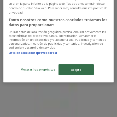
en el en la parte inferior de la página web. Tus opciones tendrán efecto
dentro de nuestro Sitio web. Para saber más, consulta nuestra política de
Frisby
privacidad.
Tanto nosotros como nuestros asociados tratamos los
Disfruta las noches felices
datos para proporcionar:
Utilizar datos de localización geográfica precisa. Analizar activamente las
Vence el 30/11
características del dispositivo para su identificación. Almacenar la
información en un dispositivo y/o acceder a ella. Publicidad y contenido
personalizados, medición de publicidad y contenido, investigación de
audiencia y desarrollo de servicios.
Lista de asociados (proveedores)
Frisby
Mostrar los propósitos
Acepto
Ofertas Frisby
Publicidad