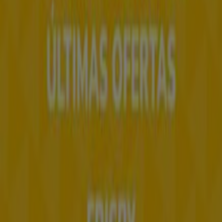
¿Qué hacemos?
Soluciones para empresas
Noticias y prensa
Trabaja con nosotros
Contáctanos
Contacto comercial y de marketing
Tienda mal colocada en el mapa
Notificar un folleto
¿Encontraste un problema en la web o en la
aplicación?
Índices
Marcas
Marcas locales