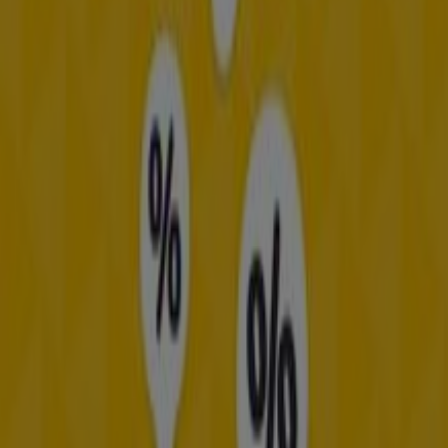
Restaurantes
. Nuestra tienda física está ubicada en
Cra.
50 49-50
,
Medellín
, y en ella encontrarás una amplia
gama de productos de calidad que te permitirán ahorrar
durante todo el
agosto de 2026
.
En Tiendeo te ofrecemos toda la información actualizada
sobre
Frisby
, como los horarios de apertura, las ofertas
exclusivas y la ubicación exacta de la tienda en
Cra. 50
49-50
. Además, tendrás acceso a los últimos catálogos
de
Frisby
, donde podrás descubrir las promociones más
recientes y aprovechar grandes descuentos en
productos de
Restaurantes
para tus compras en
Medellín
.
No pierdas la oportunidad de visitar la tienda de
Frisby
en
Cra. 50 49-50
para disfrutar de una experiencia de
compra completa. Te invitamos a explorar las
promociones que tenemos para ti este
agosto
y
mantenerte informado de las mejores ofertas de
Frisby
en
Medellín
. ¡Visítanos y empieza a ahorrar hoy mismo!