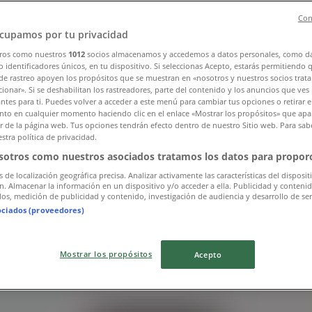
Con
cupamos por tu privacidad
ros como nuestros
1012
socios almacenamos y accedemos a datos personales, como d
 identificadores únicos, en tu dispositivo. Si seleccionas Acepto, estarás permitiendo 
de rastreo apoyen los propósitos que se muestran en «nosotros y nuestros socios trat
ionar». Si se deshabilitan los rastreadores, parte del contenido y los anuncios que ves
antes para ti. Puedes volver a acceder a este menú para cambiar tus opciones o retirar e
to en cualquier momento haciendo clic en el enlace «Mostrar los propósitos» que apar
or de la página web. Tus opciones tendrán efecto dentro de nuestro Sitio web. Para sab
stra política de privacidad.
sotros como nuestros asociados tratamos los datos para proporc
s de localización geográfica precisa. Analizar activamente las características del disposit
ón. Almacenar la información en un dispositivo y/o acceder a ella. Publicidad y conteni
os, medición de publicidad y contenido, investigación de audiencia y desarrollo de ser
ociados (proveedores)
Mostrar los propósitos
Acepto