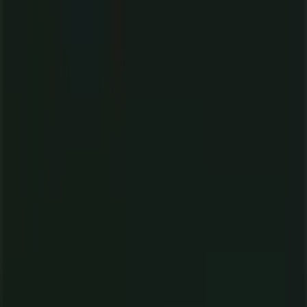
aplicación?
Índices
Marcas
Marcas locales
Negocios
Negocios cercanos
Productos
Productos locales
Ciudades
Descargar la app Tiendeo