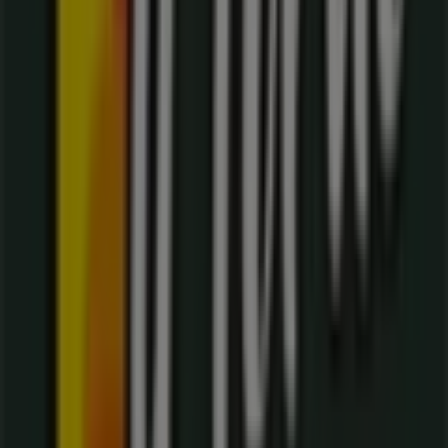
No pierdas la oportunidad de visitar la tienda de
Il Forno
en
Carrera 98 # 16 - 200
para disfrutar de una
experiencia de compra completa. Te invitamos a
explorar las promociones que tenemos para ti este
agosto
y mantenerte informado de las mejores ofertas
de
Il Forno
en
Cali
. ¡Visítanos y empieza a ahorrar hoy
mismo!
Más información de Il Forno
Ver otras tiendas de Il Forno
en Cali
Publicidad