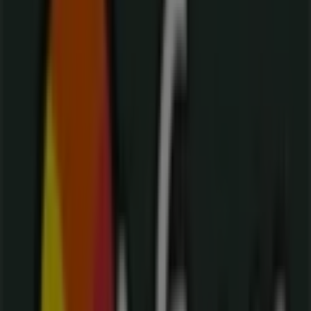
Calzado Bucaramanga
Calle 13 #. 5-31, Cali
24 m
Honda
Calle 15 # 6 - 50, Tolú
27 m
Calzado Bucaramanga