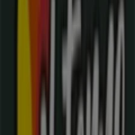
Carrera 5A # 13-46, Cali
28 m
Abierto
Servientrega
CRA 5 NO 13 - 68 C.CIAL FORTUNA PS 2 LC 21 - 50,
Cali
32 m
Abierto
Otros negocios de Restaurantes en
Cali