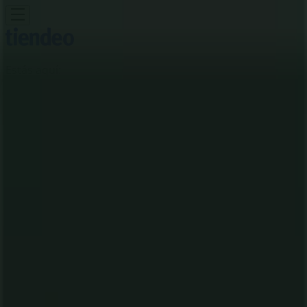
Estás aquí:
Cali
Destacados
Supermercados
Ropa y
Zapatos
Almacenes
Hogar y Muebles
Informática y
Electrónica
Farmacias, Droguerías y Ópticas
Perfumerías y
Belleza
Restaurantes
Juguetes y Bebés
Deporte
Carros,
Motos y Repuestos
Ferreterías y Construcción
Libros y
Cine
Viajes
Bancos y Seguros
Publicidad
Restaurante Il Forno | Carrera 98 #