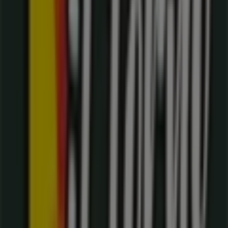
Il Forno
Bienvenido a la tienda de
Il Forno
en Tiendeo, donde
podrás descubrir las mejores
ofertas
,
promociones
y
catálogos
de esta destacada marca del sector de
Restaurantes
. Nuestra tienda física está ubicada en
Carrera 98 # 16 - 200
,
Cali
, y en ella encontrarás una
amplia gama de productos de calidad que te permitirán
ahorrar durante todo el
agosto de 2026
.
En Tiendeo te ofrecemos toda la información actualizada
sobre
Il Forno
, como los horarios de apertura, las
ofertas exclusivas y la ubicación exacta de la tienda en
Carrera 98 # 16 - 200
. Además, tendrás acceso a los
últimos catálogos de
Il Forno
, donde podrás descubrir
las promociones más recientes y aprovechar grandes
descuentos en productos de
Restaurantes
para tus
compras en
Cali
.