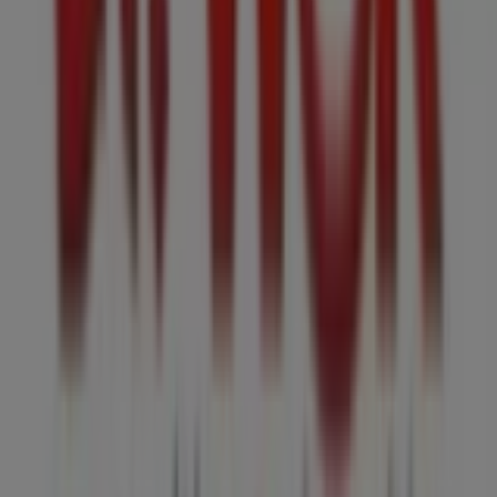
Calle 38AS # 2
. Además, tendrás acceso a los últimos
catálogos de
Sr. Wok
, donde podrás descubrir las
promociones más recientes y aprovechar grandes
descuentos en productos de
Restaurantes
para tus
compras en
Bogotá
.
No pierdas la oportunidad de visitar la tienda de
Sr. Wok
en
Calle 38AS # 2
para disfrutar de una experiencia de
compra completa. Te invitamos a explorar las
promociones que tenemos para ti este
agosto
y
mantenerte informado de las mejores ofertas de
Sr.
Wok
en
Bogotá
. ¡Visítanos y empieza a ahorrar hoy
mismo!
Más información de Sr. Wok
Ver otras tiendas de Sr. Wok
en Bogotá
Publicidad