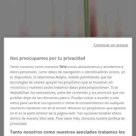
2, Bogotá - Teléfono, Horario y
Promociones
Tiendeo en Bogotá
»
Ofertas de Restaurantes en Bogotá
Continuar sin aceptar
»
Nos preocupamos por tu privacidad
Sr. Wok en Bogotá
»
Tanto nosotros como nuestros
1014
socios almacenamos y accedemos a
datos personales, como datos de navegación o identificadores únicos, en
Sr. Wok | Calle 38AS # 2
tu dispositivo. Si seleccionas Acepto, estarás permitiendo que las
tecnologías de rastreo apoyen los propósitos que se muestran en
Mapa
«nosotros y nuestros socios tratamos datos para proporcionar». Si se
Mapa
deshabilitan los rastreadores, parte del contenido y los anuncios que ves
podrían dejar de ser relevantes para ti. Puedes volver a acceder a este
menú para cambiar tus opciones o retirar el consentimiento en cualquier
Ofertas de Sr. Wok en Bogotá
momento haciendo clic en el enlace «Mostrar los propósitos» que aparece
en el en la parte inferior de la página web. Tus opciones tendrán efecto
dentro de nuestro Sitio web. Para saber más, consulta nuestra política de
privacidad.
Tanto nosotros como nuestros asociados tratamos los