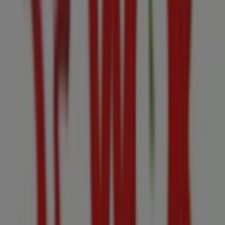
kr 12a no. 10 - 79 local 117, Bogotá
172 m
Cerrado
Droguerías Colsubsidio
Calle 51 # 9-30 sur, Puente Aranda
178 m
DirecTV
CR 10 # 9 - 37SANTA FE DE BOGOTA, Bogotá