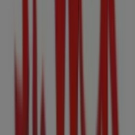
192 m
Otros negocios de Restaurantes en
Bogotá
Sr. Wok
Bienvenido a la tienda de
Sr. Wok
en Tiendeo, donde
podrás descubrir las mejores
ofertas
,
promociones
y
catálogos
de esta destacada marca del sector de
Restaurantes
. Nuestra tienda física está ubicada en
Calle 38AS # 2
,
Bogotá
, y en ella encontrarás una amplia
gama de productos de calidad que te permitirán ahorrar
durante todo el
agosto de 2026
.
En Tiendeo te ofrecemos toda la información actualizada
sobre
Sr. Wok
, como los horarios de apertura, las
ofertas exclusivas y la ubicación exacta de la tienda en