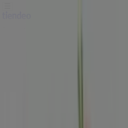
Estás aquí:
Bogotá
Destacados
Supermercados
Ropa y
Zapatos
Almacenes
Hogar y Muebles
Informática y
Electrónica
Farmacias, Droguerías y Ópticas
Perfumerías y
Belleza
Restaurantes
Juguetes y Bebés
Deporte
Carros,
Motos y Repuestos
Ferreterías y Construcción
Libros y
Cine
Viajes
Bancos y Seguros
Publicidad
Restaurante Sr. Wok | Calle 38AS #