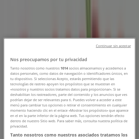
48, Bogotá - Teléfono, Horario y
Promociones
Tiendeo en Bogotá
»
Ofertas de Restaurantes en Bogotá
Continuar sin aceptar
»
Nos preocupamos por tu privacidad
Sr. Wok en Bogotá
»
Tanto nosotros como nuestros
1014
socios almacenamos y accedemos a
datos personales, como datos de navegación o identificadores únicos, en
Sr. Wok | Calle 26 12 a 48
tu dispositivo. Si seleccionas Acepto, estarás permitiendo que las
tecnologías de rastreo apoyen los propósitos que se muestran en
Mapa
«nosotros y nuestros socios tratamos datos para proporcionar». Si se
Mapa
deshabilitan los rastreadores, parte del contenido y los anuncios que ves
podrían dejar de ser relevantes para ti. Puedes volver a acceder a este
menú para cambiar tus opciones o retirar el consentimiento en cualquier
Ofertas de Sr. Wok en Bogotá
momento haciendo clic en el enlace «Mostrar los propósitos» que aparece
en el en la parte inferior de la página web. Tus opciones tendrán efecto
dentro de nuestro Sitio web. Para saber más, consulta nuestra política de
privacidad.
Tanto nosotros como nuestros asociados tratamos los