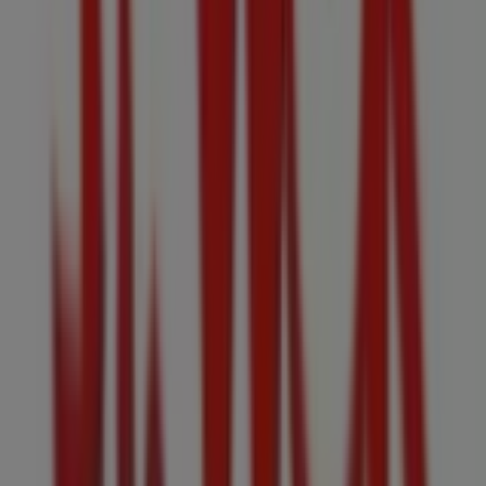
192 m
Otros negocios de Restaurantes en
Bogotá
Sr. Wok
Bienvenido a la tienda de
Sr. Wok
en Tiendeo, donde
podrás descubrir las mejores
ofertas
,
promociones
y
catálogos
de esta destacada marca del sector de
Restaurantes
. Nuestra tienda física está ubicada en
Calle 26 12 a 48
,
Bogotá
, y en ella encontrarás una
amplia gama de productos de calidad que te permitirán
ahorrar durante todo el
agosto de 2026
.
En Tiendeo te ofrecemos toda la información actualizada
sobre
Sr. Wok
, como los horarios de apertura, las
ofertas exclusivas y la ubicación exacta de la tienda en