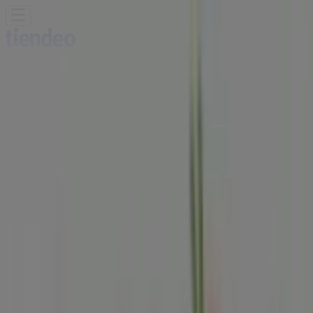
Estás aquí:
Bogotá
Destacados
Supermercados
Ropa y
Zapatos
Almacenes
Hogar y Muebles
Informática y
Electrónica
Farmacias, Droguerías y Ópticas
Perfumerías y
Belleza
Restaurantes
Juguetes y Bebés
Deporte
Carros,
Motos y Repuestos
Ferreterías y Construcción
Libros y
Cine
Viajes
Bancos y Seguros
Publicidad
Restaurante Sr. Wok | Calle 26 12 a