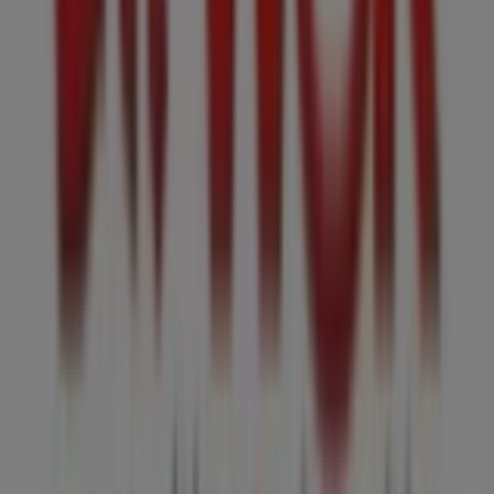
Calle 26 12 a 48
. Además, tendrás acceso a los últimos
catálogos de
Sr. Wok
, donde podrás descubrir las
promociones más recientes y aprovechar grandes
descuentos en productos de
Restaurantes
para tus
compras en
Bogotá
.
No pierdas la oportunidad de visitar la tienda de
Sr. Wok
en
Calle 26 12 a 48
para disfrutar de una experiencia de
compra completa. Te invitamos a explorar las
promociones que tenemos para ti este
agosto
y
mantenerte informado de las mejores ofertas de
Sr.
Wok
en
Bogotá
. ¡Visítanos y empieza a ahorrar hoy
mismo!
Más información de Sr. Wok
Ver otras tiendas de Sr. Wok
en Bogotá
Publicidad