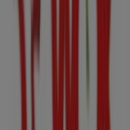
kr 12a no. 10 - 79 local 117, Bogotá
172 m
Abierto
Droguerías Colsubsidio
Calle 51 # 9-30 sur, Puente Aranda
178 m
DirecTV
CR 10 # 9 - 37SANTA FE DE BOGOTA, Bogotá