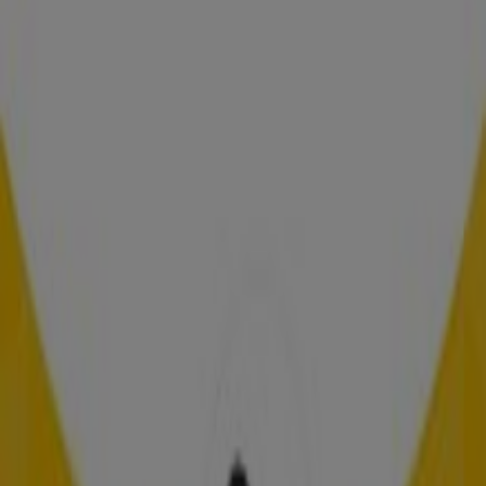
Las tiendas más cercanas
Servibanca
CARRERA 10 # 9-37, Bogotá
70 m
Deprisa