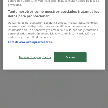
dentro de nuestro Sitio web. Para saber más, consulta nuestra política de
privacidad.
Tanto nosotros como nuestros asociados tratamos los
Frisby
datos para proporcionar:
Disfruta las noches felices
Utilizar datos de localización geográfica precisa. Analizar activamente las
características del dispositivo para su identificación. Almacenar la
información en un dispositivo y/o acceder a ella. Publicidad y contenido
Vence el 30/11
personalizados, medición de publicidad y contenido, investigación de
audiencia y desarrollo de servicios.
Lista de asociados (proveedores)
Frisby
Mostrar los propósitos
Acepto
Ofertas Frisby
Publicidad