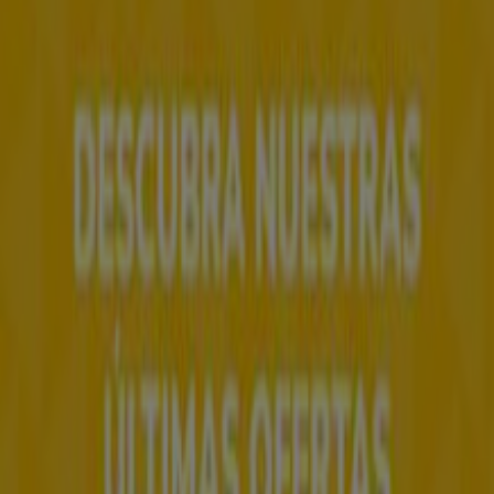
Tiendeo forma parte de Shopfully, la empresa
tecnológica que está reinventando las compras locales
en todo el mundo.
Tiendeo
¿Qué hacemos?
Soluciones para empresas
Noticias y prensa
Trabaja con nosotros
Contáctanos