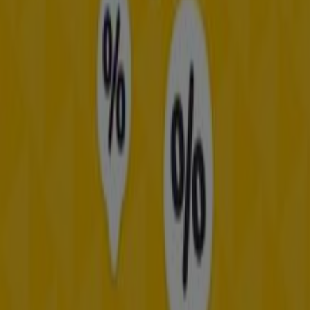
de
Frisby
, donde podrás descubrir las promociones más
recientes y aprovechar grandes descuentos en
productos de
Restaurantes
para tus compras en
Bogotá
.
No pierdas la oportunidad de visitar la tienda de
Frisby
en
Calle 53 Cra 313
para disfrutar de una experiencia de
compra completa. Te invitamos a explorar las
promociones que tenemos para ti este
agosto
y
mantenerte informado de las mejores ofertas de
Frisby
en
Bogotá
. ¡Visítanos y empieza a ahorrar hoy mismo!
Más información de Frisby
Ver otras tiendas de Frisby en
Bogotá
Publicidad