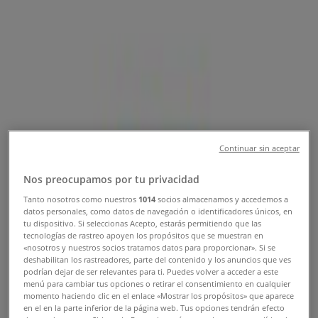
313 , Bogotá - Teléfono, Horario y
Promociones
Tiendeo en Bogotá
»
Ofertas de Restaurantes en Bogotá
»
Frisby en Bogotá
»
Continuar sin aceptar
Frisby | Calle 53 Cra 313
Nos preocupamos por tu privacidad
Mapa
Tanto nosotros como nuestros
1014
socios almacenamos y accedemos a
datos personales, como datos de navegación o identificadores únicos, en
Mapa
tu dispositivo. Si seleccionas Acepto, estarás permitiendo que las
tecnologías de rastreo apoyen los propósitos que se muestran en
Ofertas de Frisby en Bogotá
«nosotros y nuestros socios tratamos datos para proporcionar». Si se
deshabilitan los rastreadores, parte del contenido y los anuncios que ves
podrían dejar de ser relevantes para ti. Puedes volver a acceder a este
menú para cambiar tus opciones o retirar el consentimiento en cualquier
momento haciendo clic en el enlace «Mostrar los propósitos» que aparece
en el en la parte inferior de la página web. Tus opciones tendrán efecto