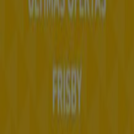
Contacto comercial y de marketing
Tienda mal colocada en el mapa
Notificar un folleto
¿Encontraste un problema en la web o en la
aplicación?
Índices
Marcas
Marcas locales
Negocios
Negocios cercanos
Productos
Productos locales
Ciudades
Descargar la app Tiendeo