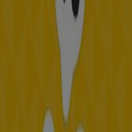
Otros negocios de Restaurantes en
Bogotá
Frisby
Bienvenido a la tienda de
Frisby
en Tiendeo, donde
podrás descubrir las mejores
ofertas
,
promociones
y
catálogos
de esta destacada marca del sector de
Restaurantes
. Nuestra tienda física está ubicada en
Calle 53 Cra 313
,
Bogotá
, y en ella encontrarás una
amplia gama de productos de calidad que te permitirán
ahorrar durante todo el
agosto de 2026
.
En Tiendeo te ofrecemos toda la información actualizada
sobre
Frisby
, como los horarios de apertura, las ofertas
exclusivas y la ubicación exacta de la tienda en
Calle 53
Cra 313
. Además, tendrás acceso a los últimos catálogos