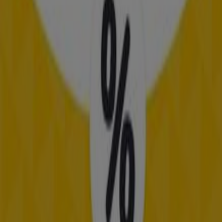
kr 12a no. 10 - 79 local 117, Bogotá
172 m
Cerrado
Droguerías Colsubsidio
Calle 51 # 9-30 sur, Puente Aranda
178 m
DirecTV
CR 10 # 9 - 37SANTA FE DE BOGOTA, Bogotá
192 m