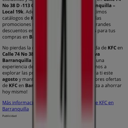
No 38 D -113 Centro Comercial Viva Barranquilla –
Local 19k
. Además, tendrás acceso a los últimos
catálogos de
KFC
, donde podrás descubrir las
promociones más recientes y aprovechar grandes
descuentos en productos de
Restaurantes
para tus
compras en
Barranquilla
.
No pierdas la oportunidad de visitar la tienda de
KFC
en
Calle 74 No 38 D -113 Centro Comercial Viva
Barranquilla – Local 19k
para disfrutar de una
experiencia de compra completa. Te invitamos a
explorar las promociones que tenemos para ti este
agosto
y mantenerte informado de las mejores ofertas
de
KFC
en
Barranquilla
. ¡Visítanos y empieza a ahorrar
hoy mismo!
Más información de KFC
Ver otras tiendas de KFC en
Barranquilla
Publicidad