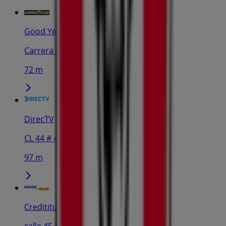
Good Year
Carrera 38 43-37, Barranquilla
72 m
DirecTV
CL 44 # 41 - 55, Barranquilla
97 m
Credititulos