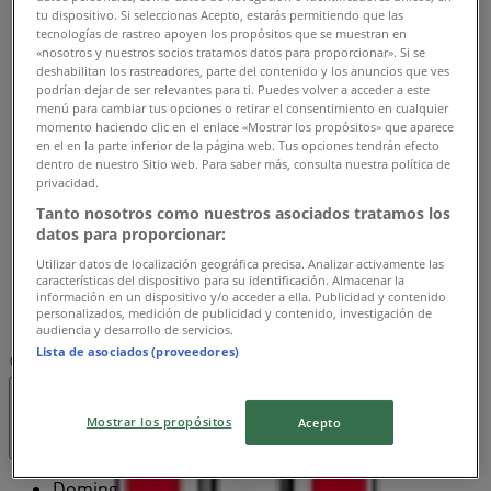
Domingo
tu dispositivo. Si seleccionas Acepto, estarás permitiendo que las
11:00 - 09:00
tecnologías de rastreo apoyen los propósitos que se muestran en
«nosotros y nuestros socios tratamos datos para proporcionar». Si se
Lunes
deshabilitan los rastreadores, parte del contenido y los anuncios que ves
11:00 - 21:00
podrían dejar de ser relevantes para ti. Puedes volver a acceder a este
Martes
menú para cambiar tus opciones o retirar el consentimiento en cualquier
momento haciendo clic en el enlace «Mostrar los propósitos» que aparece
11:00 - 21:00
en el en la parte inferior de la página web. Tus opciones tendrán efecto
Miércoles
dentro de nuestro Sitio web. Para saber más, consulta nuestra política de
11:00 - 21:00
privacidad.
Jueves
Tanto nosotros como nuestros asociados tratamos los
11:00 - 21:00
datos para proporcionar:
Viernes
Utilizar datos de localización geográfica precisa. Analizar activamente las
11:00 - 10:00
características del dispositivo para su identificación. Almacenar la
Sábado
información en un dispositivo y/o acceder a ella. Publicidad y contenido
personalizados, medición de publicidad y contenido, investigación de
11:00 - 10:00
audiencia y desarrollo de servicios.
Lista de asociados (proveedores)
Mapa
Cerrado
Mostrar los propósitos
Acepto
Domingo