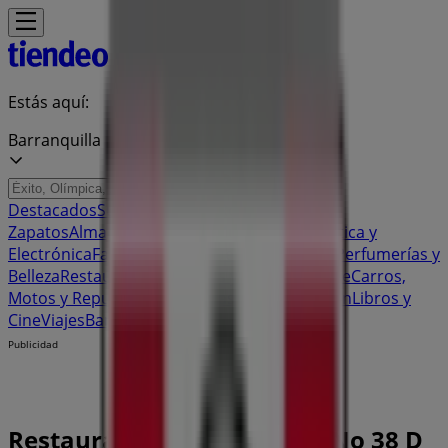
Estás aquí:
Barranquilla
Destacados
Supermercados
Ropa y
Zapatos
Almacenes
Hogar y Muebles
Informática y
Electrónica
Farmacias, Droguerías y Ópticas
Perfumerías y
Belleza
Restaurantes
Juguetes y Bebés
Deporte
Carros,
Motos y Repuestos
Ferreterías y Construcción
Libros y
Cine
Viajes
Bancos y Seguros
Publicidad
Restaurante KFC | Calle 74 No 38 D