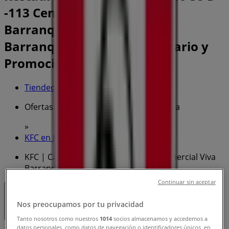
-113 Centro Comercial Viva
Barranquilla – Local 19k,
Barranquilla - Teléfono, Horario y
Promociones
Tiendeo en Barranquilla
»
Ofertas de Restaurantes en Barranquilla
»
KFC en Barranquilla
»
KFC | Calle 74 No 38 D -113 Centro Comercial Viva
Barranquilla – Local 19k
Continuar sin aceptar
Cerrado
Nos preocupamos por tu privacidad
Tanto nosotros como nuestros
1014
socios almacenamos y accedemos a
datos personales, como datos de navegación o identificadores únicos, en