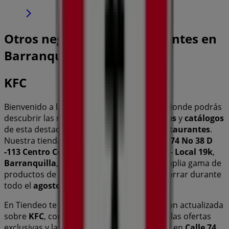
Otros negocios de Restaurantes en
Barranquilla
KFC
Bienvenido a la tienda de
KFC
en Tiendeo, donde podrás
descubrir las mejores
ofertas
,
promociones
y
catálogos
de esta destacada marca del sector de
Restaurantes
.
Nuestra tienda física está ubicada en
Calle 74 No 38 D
-113 Centro Comercial Viva Barranquilla – Local 19k
,
Barranquilla
, y en ella encontrarás una amplia gama de
productos de calidad que te permitirán ahorrar durante
todo el
agosto de 2026
.
En Tiendeo te ofrecemos toda la información actualizada
sobre
KFC
, como los horarios de apertura, las ofertas
exclusivas y la ubicación exacta de la tienda en
Calle 74