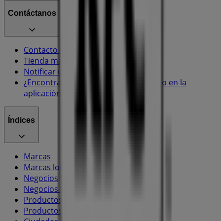
Contáctanos
Contacto comercial y de marketing
Tienda mal colocada en el mapa
Notificar un folleto
¿Encontraste un problema en la web o en la
aplicación?
Índices
Marcas
Marcas locales
Negocios
Negocios cercanos
Productos
Productos locales