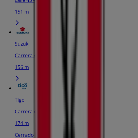
calle 45 # 41- 120, Barranquilla
151 m
Suzuki
Carrera 43 No. 68-38, Barranquilla
156 m
Tigo
Carrera 42 # 45-38, Barranquilla
174 m
Cerrado