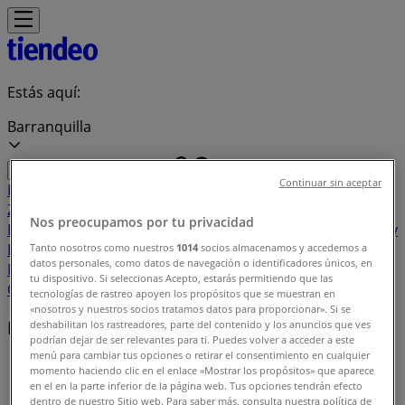
Estás aquí:
Barranquilla
Continuar sin aceptar
Destacados
Supermercados
Ropa y
Zapatos
Almacenes
Hogar y Muebles
Informática y
Nos preocupamos por tu privacidad
Electrónica
Farmacias, Droguerías y Ópticas
Perfumerías y
Belleza
Restaurantes
Juguetes y Bebés
Deporte
Carros,
Tanto nosotros como nuestros
1014
socios almacenamos y accedemos a
datos personales, como datos de navegación o identificadores únicos, en
Motos y Repuestos
Ferreterías y Construcción
Libros y
tu dispositivo. Si seleccionas Acepto, estarás permitiendo que las
Cine
Viajes
Bancos y Seguros
tecnologías de rastreo apoyen los propósitos que se muestran en
«nosotros y nuestros socios tratamos datos para proporcionar». Si se
Marcas locales
deshabilitan los rastreadores, parte del contenido y los anuncios que ves
podrían dejar de ser relevantes para ti. Puedes volver a acceder a este
menú para cambiar tus opciones o retirar el consentimiento en cualquier
Tiendeo en Barranquilla
»
momento haciendo clic en el enlace «Mostrar los propósitos» que aparece
en el en la parte inferior de la página web. Tus opciones tendrán efecto
Índice marcas
dentro de nuestro Sitio web. Para saber más, consulta nuestra política de