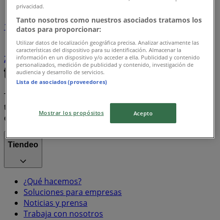
privacidad.
Tanto nosotros como nuestros asociados tratamos los
1
datos para proporcionar:
Utilizar datos de localización geográfica precisa. Analizar activamente las
Bon Preu
Frito Lay
Xiaomi
Colanta
Hot Wheels
características del dispositivo para su identificación. Almacenar la
información en un dispositivo y/o acceder a ella. Publicidad y contenido
Zenú
personalizados, medición de publicidad y contenido, investigación de
audiencia y desarrollo de servicios.
Lista de asociados (proveedores)
Tiendeo forma parte de Shopfully, la empresa
tecnológica que está reinventando las compras locales
Mostrar los propósitos
Acepto
en todo el mundo.
Tiendeo
¿Qué hacemos?
Soluciones para empresas
Noticias y prensa
Trabaja con nosotros