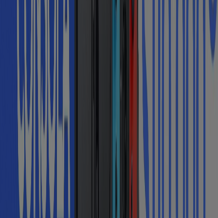
Catálogos de Almacenes en
Medellín
Volantes y las mejores ofertas en
Medellín
arroz
celulares
televisores
nevera
lavadora
aire
acondicionado
estufa
cerveza
llantas
Almacenes en otras ciudades
Bogotá
Medellín
Cali
Barranquilla
Bucaramanga
Cartagena
Pereira
Villavicencio
Santa Marta