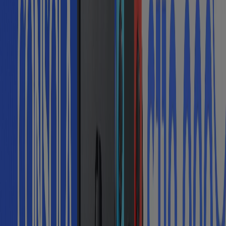
Vence el 13/8
Medellín
Nuevo
Panamericana
Consola Nintendo Switch $230.000 y
$110.000 con ADDI
Vence el 31/8
Medellín
Ver más
Publicidad