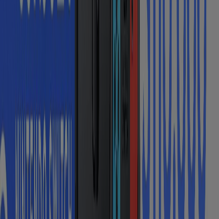
Ibagué
Cúcuta
Manizales
Neiva
Pasto
Valledupar
Armenia
Ver más ciudades
¿Disfrutas de los productos de calidad? ¿Te conviene
concentrar tus compras en un único lugar? Con Tiendeo,
tienes estas ventajas y muchas más, que te brinda
contar con toda la información de
las tiendas
departamentales
de
Colombia
. Estos
grandes
almacenes
brindan a sus clientes la posibilidad de
realizar un paseo de compras completo por sus
instalaciones. Allí encontrarás de todo. Bajo un mismo
techo, es posible hallar
electrodomésticos
,
ropa
para
hombres, mujeres y niños,
artículos deportivos
,
libros
,
artículos de
decoración
, música,
tecnología
y una gran
cantidad de cosas. Además, la mayoría de este tipo
de
grandes tiendas en Colombia
posee bares o
restaurantes para hacer una pausa durante o luego de
las compras, lo que las convierte en un paseo completo.