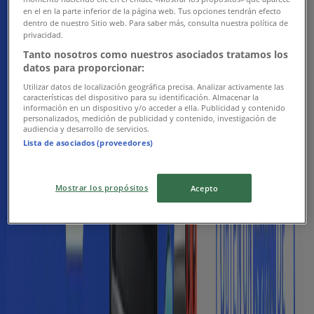
en el en la parte inferior de la página web. Tus opciones tendrán efecto
dentro de nuestro Sitio web. Para saber más, consulta nuestra política de
Nuevas ofertas para descubrir
privacidad.
Tanto nosotros como nuestros asociados tratamos los
Vence mañana
Medellín
datos para proporcionar:
Nuevo
Utilizar datos de localización geográfica precisa. Analizar activamente las
características del dispositivo para su identificación. Almacenar la
información en un dispositivo y/o acceder a ella. Publicidad y contenido
personalizados, medición de publicidad y contenido, investigación de
Alkosto
audiencia y desarrollo de servicios.
Lista de asociados (proveedores)
Separata mercado
Vence el 14/8
Medellín
Mostrar los propósitos
Acepto
Nuevo
Rayco
Muévete y trabaja en tu BOXER favorita