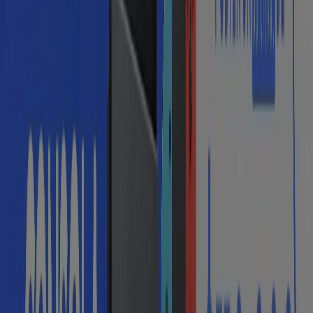
Vence el 30/9
Medellín
Publicidad
Nuevo
Pepe Ganga
Excelente oferta para todos los clientes