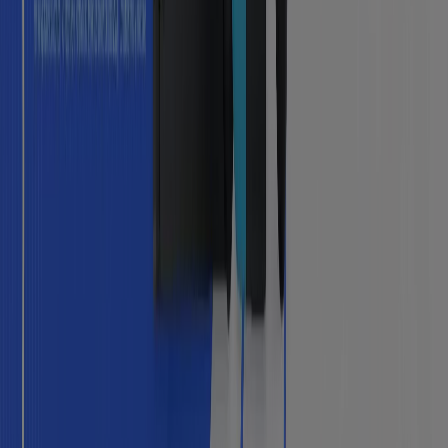
¿Qué hacemos?
Soluciones para empresas
Noticias y prensa
Trabaja con nosotros
Contáctanos
Contacto comercial y de marketing
Tienda mal colocada en el mapa
Notificar un folleto
¿Encontraste un problema en la web o en la
aplicación?
Índices
Marcas