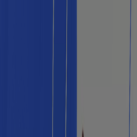
Estás aquí:
Medellín
Destacados
Supermercados
Ropa y
Zapatos
Almacenes
Hogar y Muebles
Informática y
Electrónica
Farmacias, Droguerías y Ópticas
Perfumerías y
Belleza
Restaurantes
Juguetes y Bebés
Deporte
Carros,
Motos y Repuestos
Ferreterías y Construcción
Libros y
Cine
Viajes
Bancos y Seguros
Publicidad
Almacenes en Medellín -