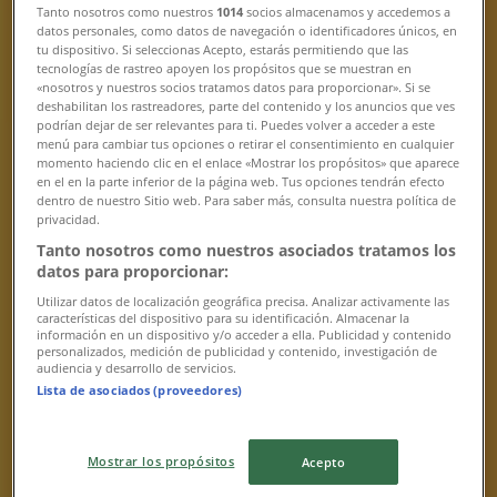
Tanto nosotros como nuestros
1014
socios almacenamos y accedemos a
Categoría:
Almacenes
datos personales, como datos de navegación o identificadores únicos, en
tu dispositivo. Si seleccionas Acepto, estarás permitiendo que las
tecnologías de rastreo apoyen los propósitos que se muestran en
Oferta más reciente:
31/7/2026
«nosotros y nuestros socios tratamos datos para proporcionar». Si se
deshabilitan los rastreadores, parte del contenido y los anuncios que ves
podrían dejar de ser relevantes para ti. Puedes volver a acceder a este
menú para cambiar tus opciones o retirar el consentimiento en cualquier
momento haciendo clic en el enlace «Mostrar los propósitos» que aparece
en el en la parte inferior de la página web. Tus opciones tendrán efecto
dentro de nuestro Sitio web. Para saber más, consulta nuestra política de
Hogar y Moda
privacidad.
Tanto nosotros como nuestros asociados tratamos los
Ofertas Hogar y Moda
datos para proporcionar:
Utilizar datos de localización geográfica precisa. Analizar activamente las
Vence el 14/8
características del dispositivo para su identificación. Almacenar la
{"numCatalogs":1}
información en un dispositivo y/o acceder a ella. Publicidad y contenido
personalizados, medición de publicidad y contenido, investigación de
audiencia y desarrollo de servicios.
Otros usuarios también vieron
Lista de asociados (proveedores)
estos catálogos
Mostrar los propósitos
Acepto
Nuevo