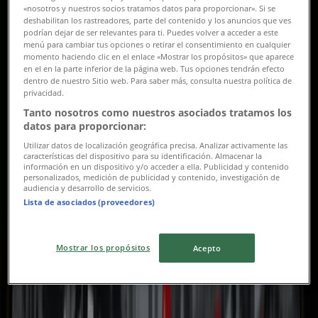
«nosotros y nuestros socios tratamos datos para proporcionar». Si se
Publicidad
deshabilitan los rastreadores, parte del contenido y los anuncios que ves
podrían dejar de ser relevantes para ti. Puedes volver a acceder a este
menú para cambiar tus opciones o retirar el consentimiento en cualquier
momento haciendo clic en el enlace «Mostrar los propósitos» que aparece
en el en la parte inferior de la página web. Tus opciones tendrán efecto
dentro de nuestro Sitio web. Para saber más, consulta nuestra política de
privacidad.
Tanto nosotros como nuestros asociados tratamos los
datos para proporcionar:
Utilizar datos de localización geográfica precisa. Analizar activamente las
características del dispositivo para su identificación. Almacenar la
información en un dispositivo y/o acceder a ella. Publicidad y contenido
personalizados, medición de publicidad y contenido, investigación de
audiencia y desarrollo de servicios.
Lista de asociados (proveedores)
{"numCatalogs":0}
Horarios y direcciones MacPollo
Mostrar los propósitos
Acepto
MacPollo