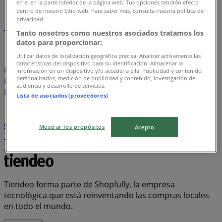
en el en la parte inferior de la página web. Tus opciones tendrán efecto
dentro de nuestro Sitio web. Para saber más, consulta nuestra política de
privacidad.
1
2
3
4
5
Tanto nosotros como nuestros asociados tratamos los
...
26
datos para proporcionar:
Utilizar datos de localización geográfica precisa. Analizar activamente las
Davivienda
Tiendas D1
Ara
Metro
Olímpica
La
características del dispositivo para su identificación. Almacenar la
Rebaja
Banco AV Villas
Alkosto
Éxito
Jumbo
información en un dispositivo y/o acceder a ella. Publicidad y contenido
personalizados, medición de publicidad y contenido, investigación de
Banco Itaú
Protección
Homecenter
Makro
audiencia y desarrollo de servicios.
Bancolombia
Ésika
Cruz verde
Leonisa
PriceSmart
Lista de asociados (proveedores)
FarmaTodo
Vélez
BBVA
Falabella
Banco Falabella
Banco Caja Social
Calzado Romulo
Banco de
Occidente
Ktronix
Panamericana
Banco de Bogotá
Mostrar los propósitos
Acepto
Tigo
Super Inter
Bata
ELA
Droguería la Economía
Totto
AKT
Cyzone
Muebles Jamar
Claro
Tiendeo forma parte de Shopfully, la empresa
tecnológica que está reinventando las compras locales
en todo el mundo.