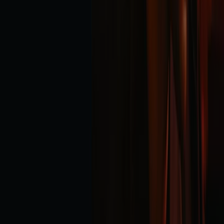
Tiendeo forma parte de Shopfully, la empresa
tecnológica que está reinventando las compras locales
en todo el mundo.
Tiendeo
¿Qué hacemos?
Soluciones para empresas