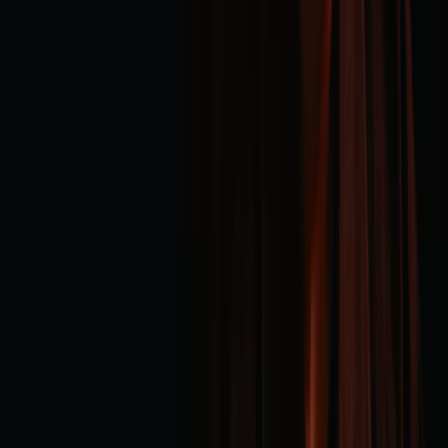
Noticias y prensa
Trabaja con nosotros
Contáctanos
Contacto comercial y de marketing
Tienda mal colocada en el mapa
Notificar un folleto
¿Encontraste un problema en la web o en la
aplicación?
Índices
Marcas
Marcas locales
Negocios