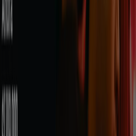
¿Buscas cambiar tu computador? ¿Eres fanático de los
juegos
? En la categoría "
Informática y electrónica
" de
Tiendeo
encontrarás todos los catálogos y folletos y
ofertas de tus
tiendas online
de
informática y
electrónica
favoritas. Nunca fue tan fácil encontrar la
oferta de cámaras fotográficas, laptops, consolas de
juego, televisiones, refrigeradores, estufas o lavadoras
de estás buscando. Aquí publicamos diariamente los
catálogos
las últimas novedades de las
tiendas
de
informática, electrónica y electrodomésticos de
Colombia
para que no se te escape ninguna
oferta
y
estés siempre al día de las mejores
promociones
y
regalos que las tiendas como
Mac Center, HP Store,
Easy, Office Depot, IShop, Inovashop
y muchas otras te
ofrecen. Además, sólo
Tiendeo
te brinda la posibilidad
de hojear los catálogos, comparar precios y hallar la
tienda más cercana, en una sola página web.
Ir a ofertas de Informática y Electrónica