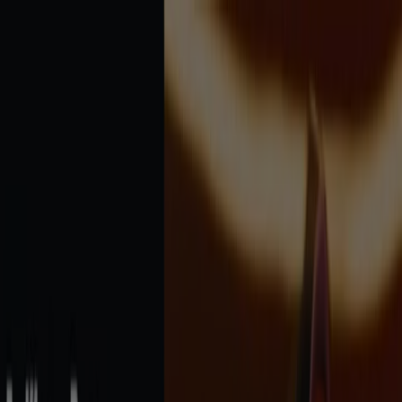
Estás aquí:
Armenia
Destacados
Supermercados
Ropa y
Zapatos
Almacenes
Hogar y Muebles
Informática y
Electrónica
Farmacias, Droguerías y Ópticas
Perfumerías y
Belleza
Restaurantes
Juguetes y Bebés
Deporte
Carros,
Motos y Repuestos
Ferreterías y Construcción
Libros y
Cine
Viajes
Bancos y Seguros
Publicidad
Electrónica en Armenia - Catálogos,