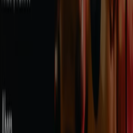
Catálogos de Informática y
Electrónica en Armenia
Volantes y las mejores ofertas en
Armenia
arroz
celulares
televisores
nevera
lavadora
aire
acondicionado
estufa
cerveza
llantas
Informática y Electrónica en otras
ciudades
Bogotá
Medellín
Cali
Barranquilla
Bucaramanga
Cartagena
Pereira
Villavicencio
Santa Marta
Ibagué
Cúcuta
Manizales
Neiva
Pasto
Valledupar
Armenia
Ver más ciudades