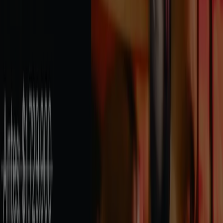
BOSE
Ofertas Especiales
Vence el 31/8
Armenia
Ver más
Publicidad