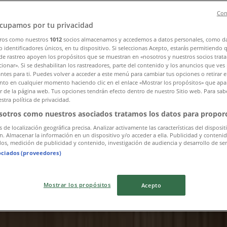
Con
cupamos por tu privacidad
ros como nuestros
1012
socios almacenamos y accedemos a datos personales, como d
 identificadores únicos, en tu dispositivo. Si seleccionas Acepto, estarás permitiendo 
de rastreo apoyen los propósitos que se muestran en «nosotros y nuestros socios trat
ionar». Si se deshabilitan los rastreadores, parte del contenido y los anuncios que ves
antes para ti. Puedes volver a acceder a este menú para cambiar tus opciones o retirar e
to en cualquier momento haciendo clic en el enlace «Mostrar los propósitos» que apar
or de la página web. Tus opciones tendrán efecto dentro de nuestro Sitio web. Para sab
stra política de privacidad.
sotros como nuestros asociados tratamos los datos para proporc
s de localización geográfica precisa. Analizar activamente las características del disposit
ón. Almacenar la información en un dispositivo y/o acceder a ella. Publicidad y conteni
os, medición de publicidad y contenido, investigación de audiencia y desarrollo de ser
ociados (proveedores)
Mostrar los propósitos
Acepto