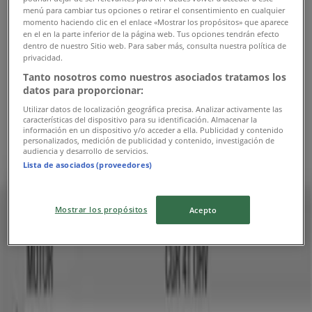
menú para cambiar tus opciones o retirar el consentimiento en cualquier
momento haciendo clic en el enlace «Mostrar los propósitos» que aparece
AKT
en el en la parte inferior de la página web. Tus opciones tendrán efecto
dentro de nuestro Sitio web. Para saber más, consulta nuestra política de
privacidad.
Ficha Tenica NKD125FP
Tanto nosotros como nuestros asociados tratamos los
datos para proporcionar:
Utilizar datos de localización geográfica precisa. Analizar activamente las
características del dispositivo para su identificación. Almacenar la
información en un dispositivo y/o acceder a ella. Publicidad y contenido
AKT
personalizados, medición de publicidad y contenido, investigación de
audiencia y desarrollo de servicios.
Ficha tecnica jet evo new
Lista de asociados (proveedores)
Mostrar los propósitos
Acepto
AKT
Ficha Tenica TTR125