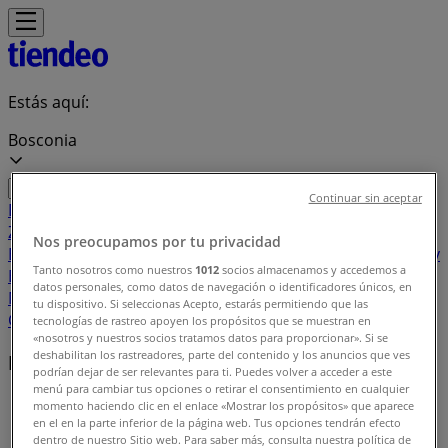
Estás aquí:
Bosconia
Continuar sin aceptar
Destacados
Supermercados
Ropa y
Zapatos
Almacenes
Hogar y Muebles
Informática y
Nos preocupamos por tu privacidad
Electrónica
Farmacias, Droguerías y Ópticas
Perfumerías y
Tanto nosotros como nuestros
1012
socios almacenamos y accedemos a
Belleza
Restaurantes
Juguetes y Bebés
Deporte
Carros,
datos personales, como datos de navegación o identificadores únicos, en
Motos y Repuestos
Ferreterías y Construcción
Libros y
tu dispositivo. Si seleccionas Acepto, estarás permitiendo que las
Cine
Viajes
Bancos y Seguros
tecnologías de rastreo apoyen los propósitos que se muestran en
«nosotros y nuestros socios tratamos datos para proporcionar». Si se
deshabilitan los rastreadores, parte del contenido y los anuncios que ves
Marcas locales
podrían dejar de ser relevantes para ti. Puedes volver a acceder a este
menú para cambiar tus opciones o retirar el consentimiento en cualquier
Tiendeo en Bosconia
»
momento haciendo clic en el enlace «Mostrar los propósitos» que aparece
en el en la parte inferior de la página web. Tus opciones tendrán efecto
Índice marcas
dentro de nuestro Sitio web. Para saber más, consulta nuestra política de