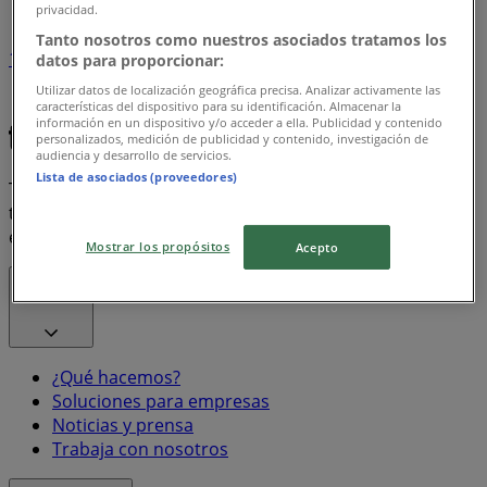
privacidad.
Tanto nosotros como nuestros asociados tratamos los
1
datos para proporcionar:
Utilizar datos de localización geográfica precisa. Analizar activamente las
Bon Preu
Frito Lay
características del dispositivo para su identificación. Almacenar la
información en un dispositivo y/o acceder a ella. Publicidad y contenido
personalizados, medición de publicidad y contenido, investigación de
audiencia y desarrollo de servicios.
Lista de asociados (proveedores)
Tiendeo forma parte de Shopfully, la empresa
tecnológica que está reinventando las compras locales
en todo el mundo.
Mostrar los propósitos
Acepto
Tiendeo
¿Qué hacemos?
Soluciones para empresas
Noticias y prensa
Trabaja con nosotros