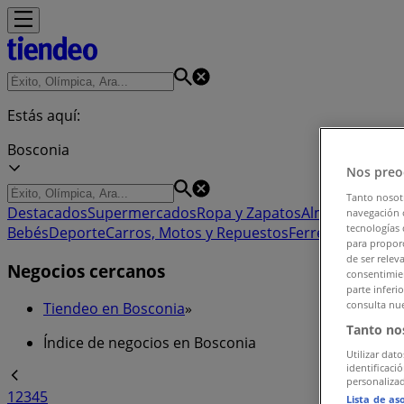
Estás aquí:
Bosconia
Nos preo
Tanto nosot
Destacados
Supermercados
Ropa y Zapatos
Almacenes
Hog
navegación o
tecnologías 
Bebés
Deporte
Carros, Motos y Repuestos
Ferreterías y Co
para proporc
de ser relev
Negocios cercanos
consentimien
parte inferi
consulta nue
Tiendeo en Bosconia
»
Tanto no
Índice de negocios en Bosconia
Utilizar dato
identificaci
personalizad
1
2
3
4
5
Lista de as