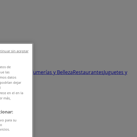
tinuar sin aceptar
atos de
 y Ópticas
Perfumerías y Belleza
Restaurantes
Juguetes y
que las
amos datos
 podrían dejar
l
ece en el en la
er más,
ionar:
ivo para su
do
vicios.