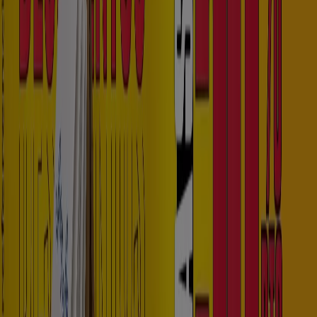
Nuevo
Spring Step
Descuentos Hasta 50% OFF
Vence el 31/8
Santa Rosa de Cabal
Ver más
Publicidad