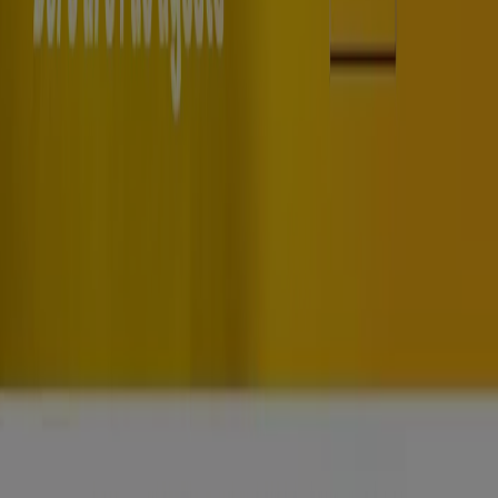
Noticias y prensa
Trabaja con nosotros
Contáctanos
Contacto comercial y de marketing
Tienda mal colocada en el mapa
Notificar un folleto
¿Encontraste un problema en la web o en la
aplicación?
Índices
Marcas
Marcas locales
Negocios
Negocios cercanos