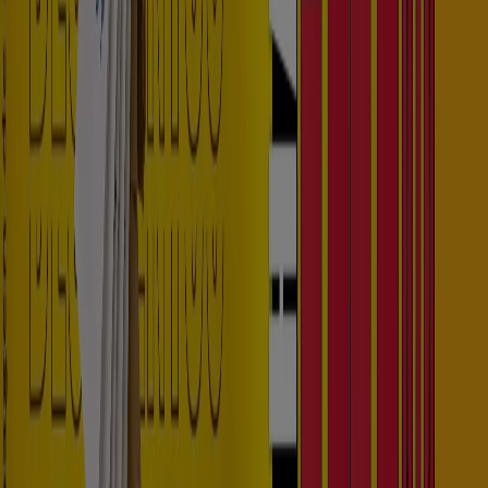
Catálogos de Ropa y Zapatos en
Santa Rosa de Cabal
Volantes y las mejores ofertas en
Santa Rosa de Cabal
arroz
celulares
televisores
nevera
lavadora
aire
acondicionado
estufa
cerveza
llantas
Ropa y Zapatos en otras ciudades
Bogotá
Medellín
Cali
Barranquilla
Bucaramanga
Cartagena
Pereira
Villavicencio
Santa Marta
Ibagué
Cúcuta
Manizales
Neiva
Pasto
Valledupar
Armenia