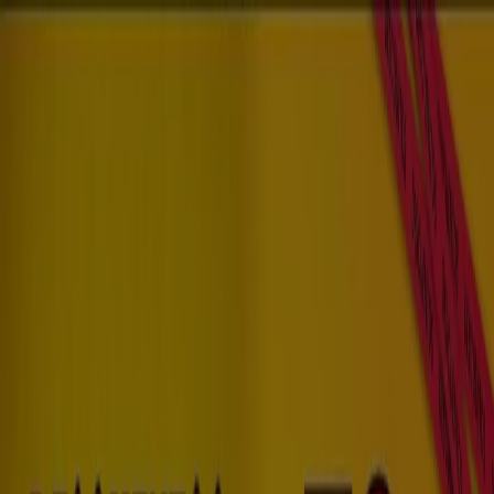
Estás aquí:
Santa Rosa de Cabal
Destacados
Supermercados
Ropa y
Zapatos
Almacenes
Hogar y Muebles
Informática y
Electrónica
Farmacias, Droguerías y Ópticas
Perfumerías y
Belleza
Restaurantes
Juguetes y Bebés
Deporte
Carros,
Motos y Repuestos
Ferreterías y Construcción
Libros y
Cine
Viajes
Bancos y Seguros
Publicidad
Moda en Santa Rosa de Cabal -