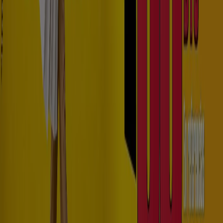
Ver más ciudades
¿Necesitas cambiar tu estilo? ¿Ampliar las opciones de tu
guardarropa? ¿Quieres vestir a buen precio a toda tu
familia? Conseguir la ropa que estás buscando a
precios
promocionales
es ideal, y para eso está
Tiendeo
.
Gracias a la categoría
Moda
en
Colombia
podrás hacer
esto y mucho más, ya que a través de los
catálogos
online
que ponemos a tu disposición toda la
información que necesitas en cuanto a
Ropa, zapatos y
complementos
, tienes la posibilidad de acceder a
las
ofertas y promociones de temporada
de las tiendas
más importantes del país, todas reunidas en un sólo
lugar para tu conveniencia. Encuentra los mejores
precios en marcas como
Agua Bendita, Calzatodo,
Zara, Mango, Carolina Herrera
,
Levis
,
Timberland
,
Bershka
,
Forever 21
,
Zara
y muchas otras.
Ir a ofertas de Ropa y Zapatos