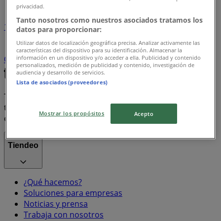
privacidad.
Tanto nosotros como nuestros asociados tratamos los
1
datos para proporcionar:
Utilizar datos de localización geográfica precisa. Analizar activamente las
Supermercados
arroz
Farmacias, Droguerías y
características del dispositivo para su identificación. Almacenar la
información en un dispositivo y/o acceder a ella. Publicidad y contenido
Ópticas
Ropa y Zapatos
celulares
televisores
personalizados, medición de publicidad y contenido, investigación de
audiencia y desarrollo de servicios.
Lista de asociados (proveedores)
Tiendeo forma parte de Shopfully, la empresa
tecnológica que está reinventando las compras locales
Mostrar los propósitos
Acepto
en todo el mundo.
Tiendeo
¿Qué hacemos?
Soluciones para empresas
Noticias y prensa
Trabaja con nosotros