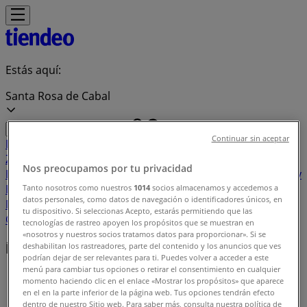
Estás aquí:
Santa Rosa de Cabal
Continuar sin aceptar
Destacados
Supermercados
Ropa y
Zapatos
Almacenes
Hogar y Muebles
Informática y
Nos preocupamos por tu privacidad
Electrónica
Farmacias, Droguerías y Ópticas
Perfumerías y
Belleza
Restaurantes
Juguetes y Bebés
Deporte
Carros,
Tanto nosotros como nuestros
1014
socios almacenamos y accedemos a
datos personales, como datos de navegación o identificadores únicos, en
Motos y Repuestos
Ferreterías y Construcción
Libros y
tu dispositivo. Si seleccionas Acepto, estarás permitiendo que las
Cine
Viajes
Bancos y Seguros
tecnologías de rastreo apoyen los propósitos que se muestran en
«nosotros y nuestros socios tratamos datos para proporcionar». Si se
Índice de ofertas en Santa Rosa de Cabal
deshabilitan los rastreadores, parte del contenido y los anuncios que ves
podrían dejar de ser relevantes para ti. Puedes volver a acceder a este
menú para cambiar tus opciones o retirar el consentimiento en cualquier
Tiendeo en Santa Rosa de Cabal
»
momento haciendo clic en el enlace «Mostrar los propósitos» que aparece
en el en la parte inferior de la página web. Tus opciones tendrán efecto
Índice de ofertas
dentro de nuestro Sitio web. Para saber más, consulta nuestra política de