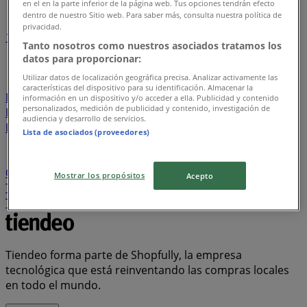
en el en la parte inferior de la página web. Tus opciones tendrán efecto
dentro de nuestro Sitio web. Para saber más, consulta nuestra política de
privacidad.
1
2
3
4
5
Tanto nosotros como nuestros asociados tratamos los
...
26
datos para proporcionar:
Utilizar datos de localización geográfica precisa. Analizar activamente las
Davivienda
Tiendas D1
Ara
Metro
Olímpica
La
características del dispositivo para su identificación. Almacenar la
Rebaja
Banco AV Villas
Alkosto
Éxito
Jumbo
información en un dispositivo y/o acceder a ella. Publicidad y contenido
personalizados, medición de publicidad y contenido, investigación de
Banco Itaú
Protección
Homecenter
Makro
audiencia y desarrollo de servicios.
Bancolombia
Ésika
Cruz verde
Leonisa
PriceSmart
Lista de asociados (proveedores)
FarmaTodo
Vélez
BBVA
Falabella
Banco Falabella
Banco Caja Social
Calzado Romulo
Banco de
Occidente
Ktronix
Panamericana
Banco de Bogotá
Mostrar los propósitos
Acepto
Tigo
Super Inter
Bata
ELA
Droguería la Economía
Totto
AKT
Cyzone
Muebles Jamar
Claro
Tiendeo forma parte de Shopfully, la empresa
tecnológica que está reinventando las compras locales
en todo el mundo.