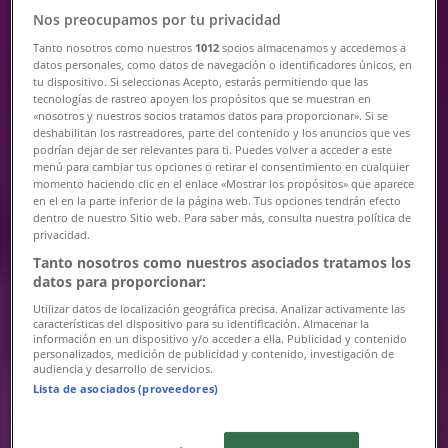
Nos preocupamos por tu privacidad
Categoría:
Ferreterías y Construcción
Tanto nosotros como nuestros
1012
socios almacenamos y accedemos a
datos personales, como datos de navegación o identificadores únicos, en
Oferta más reciente:
28/7/2026
tu dispositivo. Si seleccionas Acepto, estarás permitiendo que las
tecnologías de rastreo apoyen los propósitos que se muestran en
«nosotros y nuestros socios tratamos datos para proporcionar». Si se
deshabilitan los rastreadores, parte del contenido y los anuncios que ves
podrían dejar de ser relevantes para ti. Puedes volver a acceder a este
menú para cambiar tus opciones o retirar el consentimiento en cualquier
momento haciendo clic en el enlace «Mostrar los propósitos» que aparece
en el en la parte inferior de la página web. Tus opciones tendrán efecto
Homecenter
dentro de nuestro Sitio web. Para saber más, consulta nuestra política de
privacidad.
Ofertas HomeCenter
Tanto nosotros como nuestros asociados tratamos los
datos para proporcionar:
Vence el 1/9
Utilizar datos de localización geográfica precisa. Analizar activamente las
características del dispositivo para su identificación. Almacenar la
información en un dispositivo y/o acceder a ella. Publicidad y contenido
personalizados, medición de publicidad y contenido, investigación de
audiencia y desarrollo de servicios.
Homecenter
Lista de asociados (proveedores)
Ofertas principales para todos los