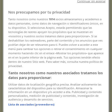
Continuar sin aceptar
Oferta más reciente:
19/12/2025
Nos preocupamos por tu privacidad
Tanto nosotros como nuestros
1014
socios almacenamos y accedemos a
datos personales, como datos de navegación o identificadores únicos, en
tu dispositivo. Si seleccionas Acepto, estarás permitiendo que las
tecnologías de rastreo apoyen los propósitos que se muestran en
«nosotros y nuestros socios tratamos datos para proporcionar». Si se
Frisby
deshabilitan los rastreadores, parte del contenido y los anuncios que ves
podrían dejar de ser relevantes para ti. Puedes volver a acceder a este
menú para cambiar tus opciones o retirar el consentimiento en cualquier
Disfruta las noches felices
momento haciendo clic en el enlace «Mostrar los propósitos» que aparece
en el en la parte inferior de la página web. Tus opciones tendrán efecto
Vence el 30/11
dentro de nuestro Sitio web. Para saber más, consulta nuestra política de
privacidad.
Tanto nosotros como nuestros asociados tratamos los
datos para proporcionar:
Utilizar datos de localización geográfica precisa. Analizar activamente las
Frisby
características del dispositivo para su identificación. Almacenar la
información en un dispositivo y/o acceder a ella. Publicidad y contenido
Ofertas Frisby
personalizados, medición de publicidad y contenido, investigación de
audiencia y desarrollo de servicios.
Lista de asociados (proveedores)
Publicidad