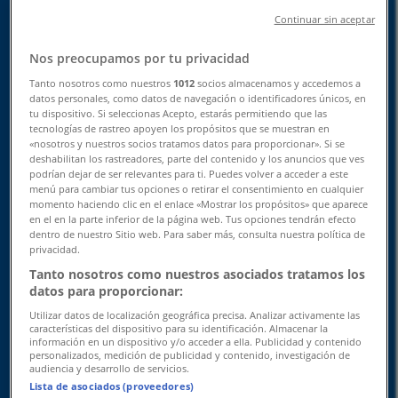
Continuar sin aceptar
Oferta más reciente:
4/2/2026
Nos preocupamos por tu privacidad
Tanto nosotros como nuestros
1012
socios almacenamos y accedemos a
datos personales, como datos de navegación o identificadores únicos, en
tu dispositivo. Si seleccionas Acepto, estarás permitiendo que las
tecnologías de rastreo apoyen los propósitos que se muestran en
Servientrega
«nosotros y nuestros socios tratamos datos para proporcionar». Si se
deshabilitan los rastreadores, parte del contenido y los anuncios que ves
podrían dejar de ser relevantes para ti. Puedes volver a acceder a este
Tarifas 2026
menú para cambiar tus opciones o retirar el consentimiento en cualquier
momento haciendo clic en el enlace «Mostrar los propósitos» que aparece
Vence el 31/12
en el en la parte inferior de la página web. Tus opciones tendrán efecto
dentro de nuestro Sitio web. Para saber más, consulta nuestra política de
{"numCatalogs":1}
privacidad.
Tanto nosotros como nuestros asociados tratamos los
Horarios y direcciones Servientrega
datos para proporcionar:
Utilizar datos de localización geográfica precisa. Analizar activamente las
características del dispositivo para su identificación. Almacenar la
información en un dispositivo y/o acceder a ella. Publicidad y contenido
personalizados, medición de publicidad y contenido, investigación de
Servientrega
audiencia y desarrollo de servicios.
Lista de asociados (proveedores)
CRA 18 NO 58 - 33 LC 5 BALCONES DEL EDEN,