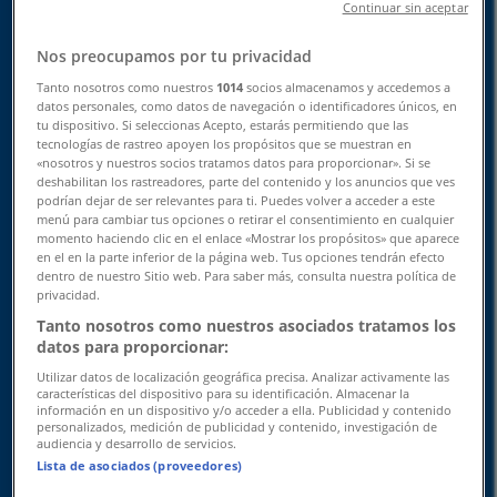
Continuar sin aceptar
Oferta más reciente:
4/2/2026
Nos preocupamos por tu privacidad
Tanto nosotros como nuestros
1014
socios almacenamos y accedemos a
datos personales, como datos de navegación o identificadores únicos, en
tu dispositivo. Si seleccionas Acepto, estarás permitiendo que las
tecnologías de rastreo apoyen los propósitos que se muestran en
«nosotros y nuestros socios tratamos datos para proporcionar». Si se
Servientrega
deshabilitan los rastreadores, parte del contenido y los anuncios que ves
podrían dejar de ser relevantes para ti. Puedes volver a acceder a este
menú para cambiar tus opciones o retirar el consentimiento en cualquier
Tarifas 2026
momento haciendo clic en el enlace «Mostrar los propósitos» que aparece
en el en la parte inferior de la página web. Tus opciones tendrán efecto
Vence el 31/12
dentro de nuestro Sitio web. Para saber más, consulta nuestra política de
privacidad.
{"numCatalogs":1}
Tanto nosotros como nuestros asociados tratamos los
Horarios y direcciones Servientrega
datos para proporcionar:
Utilizar datos de localización geográfica precisa. Analizar activamente las
características del dispositivo para su identificación. Almacenar la
información en un dispositivo y/o acceder a ella. Publicidad y contenido
personalizados, medición de publicidad y contenido, investigación de
audiencia y desarrollo de servicios.
Servientrega
Lista de asociados (proveedores)
CRA 5 # 10 - 17, Villamaría