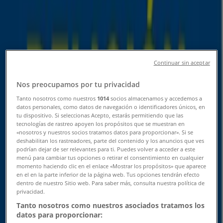
Oferta más reciente:
29/7/2026
Continuar sin aceptar
Royal Films
Nos preocupamos por tu privacidad
Tanto nosotros como nuestros
1014
socios almacenamos y accedemos a
Menu Royal Films
datos personales, como datos de navegación o identificadores únicos, en
tu dispositivo. Si seleccionas Acepto, estarás permitiendo que las
Vence el 31/12
tecnologías de rastreo apoyen los propósitos que se muestran en
«nosotros y nuestros socios tratamos datos para proporcionar». Si se
deshabilitan los rastreadores, parte del contenido y los anuncios que ves
podrían dejar de ser relevantes para ti. Puedes volver a acceder a este
menú para cambiar tus opciones o retirar el consentimiento en cualquier
momento haciendo clic en el enlace «Mostrar los propósitos» que aparece
Royal Films
en el en la parte inferior de la página web. Tus opciones tendrán efecto
dentro de nuestro Sitio web. Para saber más, consulta nuestra política de
Menu Royal Pizza
privacidad.
Tanto nosotros como nuestros asociados tratamos los
Vence el 31/12
datos para proporcionar: