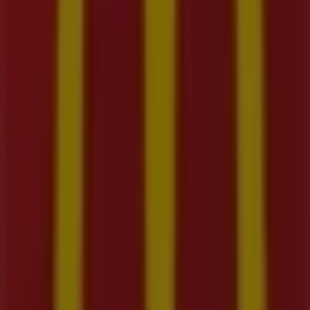
cómoda. Además, podrás acceder a
promociones
exclusivas y descubrir los productos con los mayores
descuentos disponibles durante este
agosto
.
No te pierdas las
ofertas
de
McDonald's
y mantente
actualizado con los mejores precios y promociones
disponibles en todas sus tiendas durante
agosto de
2026
. ¡Empieza a explorar todas las tiendas de
McDonald's
y descubre las promociones que hemos
preparado para ti!
Publicidad