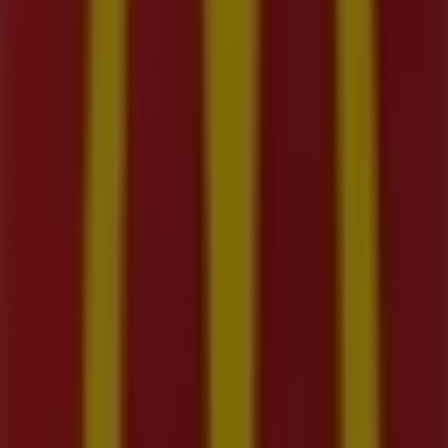
Estamos a punto de publicar ofertas de McDonald's
Otros negocios de Restaurantes
McDonald's, todas las ofertas a tu
alcance
Bienvenido a Tiendeo, el lugar ideal para descubrir todas
las tiendas de
McDonald's
y acceder a sus
ofertas
,
catálogos
y
promociones
. Durante el mes de
agosto de
2026
, te invitamos a explorar las tiendas de
McDonald's
,
una de las marcas más reconocidas en el sector de
Restaurantes
, y aprovechar sus últimas novedades y
descuentos.
En Tiendeo, te ofrecemos una guía completa de todas las
tiendas físicas de
McDonald's
, facilitándote la
información sobre ubicaciones, horarios de atención y
detalles importantes para una experiencia de compra