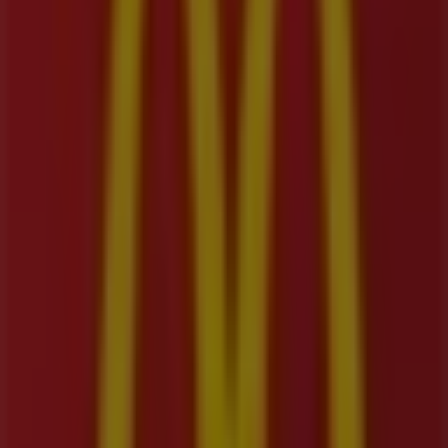
Publicidad
McDonald's
Av 26 No. 69B - 53 Primer Piso, Bogotá