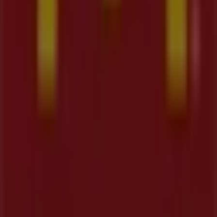
Tiendeo forma parte de Shopfully, la empresa
tecnológica que está reinventando las compras locales
en todo el mundo.
Tiendeo
¿Qué hacemos?
Soluciones para empresas
Noticias y prensa
Trabaja con nosotros
Contáctanos
Contacto comercial y de marketing
Tienda mal colocada en el mapa
Notificar un folleto