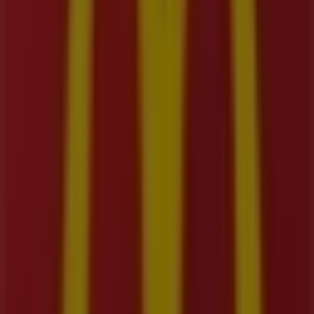
McDonald's
Cra. 13 No. 63-48, Bogotá
Publicidad