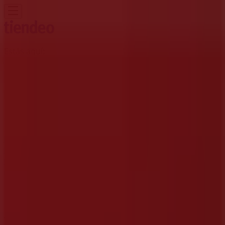
Estás aquí:
Bogotá
Destacados
Supermercados
Ropa y
Zapatos
Almacenes
Hogar y Muebles
Informática y
Electrónica
Farmacias, Droguerías y Ópticas
Perfumerías y
Belleza
Restaurantes
Juguetes y Bebés
Deporte
Carros,
Motos y Repuestos
Ferreterías y Construcción
Libros y
Cine
Viajes
Bancos y Seguros
Publicidad
Tiendas McDonald's - Horarios,