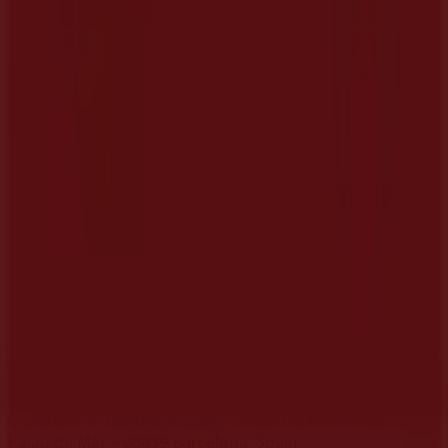
¿Encontraste un problema en la web o en la
aplicación?
Índices
Marcas
Negocios
Productos
Ciudades
Descargar la app Tiendeo
Copyright © Tiendeo ® 2026 · Shopfully Marketing S.L.U. –
Palau de Mar – 08039 Barcelona, Spain