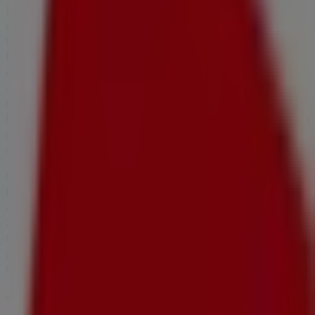
En Tiendeo, no solo tendrás acceso a
promociones
y
descuentos, sino también a información sobre las
tiendas físicas de tu ciudad. Explora los catálogos de
Makro
, encuentra las tiendas en
Floridablanca
y
descubre los productos con grandes descuentos para
ahorrar en tus compras este
agosto
. Además, te
mantenemos al tanto de las ubicaciones exactas,
horarios de atención y todos los detalles necesarios para
que puedas disfrutar de una experiencia de compra
completa en
Floridablanca
.
No pierdas la oportunidad de aprovechar las
ofertas
de
Makro
en las tiendas de
Floridablanca
y mantente
actualizado con los mejores precios durante
agosto de
2026
. En Tiendeo, siempre encontrarás las mejores
tiendas y opciones de compra en
Floridablanca
.
¡Empieza a explorar las tiendas y promociones que
tenemos para ti ahora mismo!
Publicidad