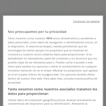
Direcciones, Teléfonos y Horarios
Tiendeo en Floridablanca
»
Ofertas de Supermercados en Floridablanca
»
Continuar sin aceptar
Makro en Floridablanca
»
Nos preocupamos por tu privacidad
Tiendas de Makro en Floridablanca
Tanto nosotros como nuestros
1014
socios almacenamos y accedemos a
datos personales, como datos de navegación o identificadores únicos, en
tu dispositivo. Si seleccionas Acepto, estarás permitiendo que las
tecnologías de rastreo apoyen los propósitos que se muestran en
«nosotros y nuestros socios tratamos datos para proporcionar». Si se
deshabilitan los rastreadores, parte del contenido y los anuncios que ves
Makro
podrían dejar de ser relevantes para ti. Puedes volver a acceder a este
menú para cambiar tus opciones o retirar el consentimiento en cualquier
Anillo Vial Km 2 vía Floridablanca, Bucaramanga
momento haciendo clic en el enlace «Mostrar los propósitos» que aparece
en el en la parte inferior de la página web. Tus opciones tendrán efecto
dentro de nuestro Sitio web. Para saber más, consulta nuestra política de
4.2 km
privacidad.
Abierto
Tanto nosotros como nuestros asociados tratamos los
datos para proporcionar:
Utilizar datos de localización geográfica precisa. Analizar activamente las
características del dispositivo para su identificación. Almacenar la