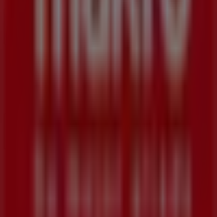
Contáctanos
Contacto comercial y de marketing
Tienda mal colocada en el mapa
Notificar un folleto
¿Encontraste un problema en la web o en la
aplicación?
Índices
Marcas
Marcas locales
Negocios
Negocios cercanos
Productos
Productos locales