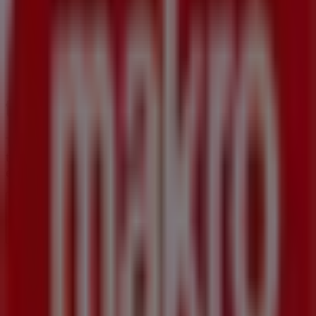
Tiendeo forma parte de Shopfully, la empresa
tecnológica que está reinventando las compras locales
en todo el mundo.
Tiendeo
¿Qué hacemos?
Soluciones para empresas
Noticias y prensa
Trabaja con nosotros