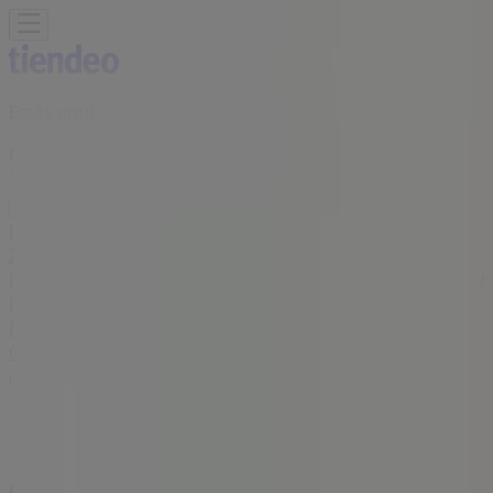
Estás aquí:
Floridablanca
Destacados
Supermercados
Ropa y
Zapatos
Almacenes
Hogar y Muebles
Informática y
Electrónica
Farmacias, Droguerías y Ópticas
Perfumerías y
Belleza
Restaurantes
Juguetes y Bebés
Deporte
Carros,
Motos y Repuestos
Ferreterías y Construcción
Libros y
Cine
Viajes
Bancos y Seguros
Publicidad
Almacenes Makro Floridablanca -