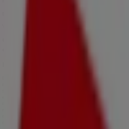
Makro
Promociones
Vence el 13/8
Otros negocios de Supermercados
en Floridablanca
Makro
Bienvenido a Tiendeo, tu mejor opción para encontrar
no solo las mejores
ofertas
,
catálogos
y
promociones
,
sino también para descubrir las tiendas más destacadas
en
Floridablanca
. Durante el mes de
agosto de 2026
, en
nuestra plataforma podrás conocer tanto las últimas
novedades de
Makro
, una de las marcas más
reconocidas, como la ubicación y detalles de las tiendas
más cercanas en
Floridablanca
.