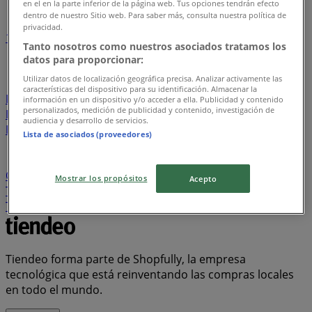
en el en la parte inferior de la página web. Tus opciones tendrán efecto
dentro de nuestro Sitio web. Para saber más, consulta nuestra política de
privacidad.
1
2
3
4
5
Tanto nosotros como nuestros asociados tratamos los
...
26
datos para proporcionar:
Utilizar datos de localización geográfica precisa. Analizar activamente las
Davivienda
Tiendas D1
Ara
Metro
Olímpica
La
características del dispositivo para su identificación. Almacenar la
Rebaja
Banco AV Villas
Alkosto
Éxito
Jumbo
información en un dispositivo y/o acceder a ella. Publicidad y contenido
personalizados, medición de publicidad y contenido, investigación de
Banco Itaú
Protección
Homecenter
Makro
audiencia y desarrollo de servicios.
Bancolombia
Ésika
Cruz verde
Leonisa
PriceSmart
Lista de asociados (proveedores)
FarmaTodo
Vélez
BBVA
Falabella
Banco Falabella
Banco Caja Social
Calzado Romulo
Banco de
Occidente
Ktronix
Panamericana
Banco de Bogotá
Mostrar los propósitos
Acepto
Tigo
Super Inter
Bata
ELA
Droguería la Economía
Totto
AKT
Cyzone
Muebles Jamar
Claro
Tiendeo forma parte de Shopfully, la empresa
tecnológica que está reinventando las compras locales
en todo el mundo.