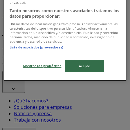
privacidad.
Tanto nosotros como nuestros asociados tratamos los
1
datos para proporcionar:
Utilizar datos de localización geográfica precisa. Analizar activamente las
Bon Preu
Frito Lay
características del dispositivo para su identificación. Almacenar la
información en un dispositivo y/o acceder a ella. Publicidad y contenido
personalizados, medición de publicidad y contenido, investigación de
audiencia y desarrollo de servicios.
Lista de asociados (proveedores)
Tiendeo forma parte de Shopfully, la empresa
tecnológica que está reinventando las compras locales
en todo el mundo.
Mostrar los propósitos
Acepto
Tiendeo
¿Qué hacemos?
Soluciones para empresas
Noticias y prensa
Trabaja con nosotros