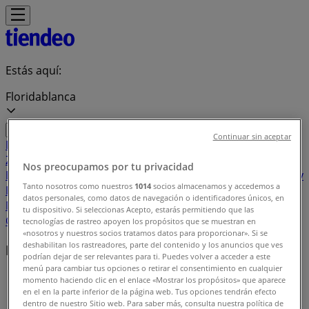
Estás aquí:
Floridablanca
Continuar sin aceptar
Destacados
Supermercados
Ropa y
Zapatos
Almacenes
Hogar y Muebles
Informática y
Nos preocupamos por tu privacidad
Electrónica
Farmacias, Droguerías y Ópticas
Perfumerías y
Tanto nosotros como nuestros
1014
socios almacenamos y accedemos a
Belleza
Restaurantes
Juguetes y Bebés
Deporte
Carros,
datos personales, como datos de navegación o identificadores únicos, en
Motos y Repuestos
Ferreterías y Construcción
Libros y
tu dispositivo. Si seleccionas Acepto, estarás permitiendo que las
Cine
Viajes
Bancos y Seguros
tecnologías de rastreo apoyen los propósitos que se muestran en
«nosotros y nuestros socios tratamos datos para proporcionar». Si se
deshabilitan los rastreadores, parte del contenido y los anuncios que ves
Marcas locales
podrían dejar de ser relevantes para ti. Puedes volver a acceder a este
menú para cambiar tus opciones o retirar el consentimiento en cualquier
Tiendeo en Floridablanca
»
momento haciendo clic en el enlace «Mostrar los propósitos» que aparece
en el en la parte inferior de la página web. Tus opciones tendrán efecto
Índice marcas
dentro de nuestro Sitio web. Para saber más, consulta nuestra política de