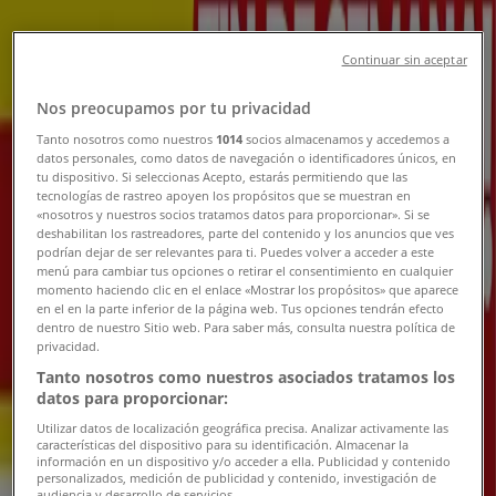
Catálogos con ofertas de Metro:
2
Continuar sin aceptar
Categoría:
Supermercados
Nos preocupamos por tu privacidad
Tanto nosotros como nuestros
1014
socios almacenamos y accedemos a
Oferta más reciente:
6/8/2026
datos personales, como datos de navegación o identificadores únicos, en
tu dispositivo. Si seleccionas Acepto, estarás permitiendo que las
tecnologías de rastreo apoyen los propósitos que se muestran en
«nosotros y nuestros socios tratamos datos para proporcionar». Si se
deshabilitan los rastreadores, parte del contenido y los anuncios que ves
podrían dejar de ser relevantes para ti. Puedes volver a acceder a este
menú para cambiar tus opciones o retirar el consentimiento en cualquier
Metro
momento haciendo clic en el enlace «Mostrar los propósitos» que aparece
en el en la parte inferior de la página web. Tus opciones tendrán efecto
HOME DAYS, TU HOGAR EN CADA METRO
dentro de nuestro Sitio web. Para saber más, consulta nuestra política de
privacidad.
Tanto nosotros como nuestros asociados tratamos los
Vence el 30/8
datos para proporcionar:
-2 días
Utilizar datos de localización geográfica precisa. Analizar activamente las
características del dispositivo para su identificación. Almacenar la
información en un dispositivo y/o acceder a ella. Publicidad y contenido
personalizados, medición de publicidad y contenido, investigación de
audiencia y desarrollo de servicios.