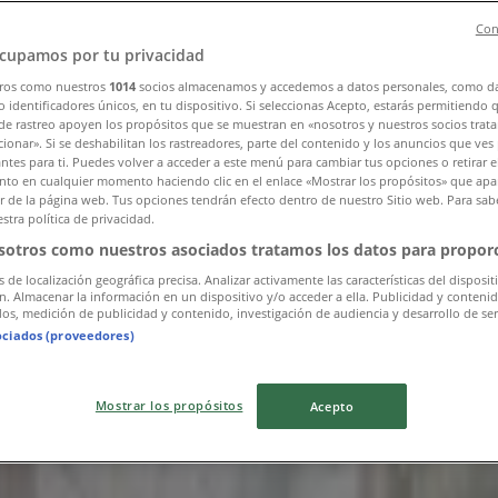
Con
cupamos por tu privacidad
ros como nuestros
1014
socios almacenamos y accedemos a datos personales, como d
 identificadores únicos, en tu dispositivo. Si seleccionas Acepto, estarás permitiendo 
de rastreo apoyen los propósitos que se muestran en «nosotros y nuestros socios trat
ionar». Si se deshabilitan los rastreadores, parte del contenido y los anuncios que ves
antes para ti. Puedes volver a acceder a este menú para cambiar tus opciones o retirar e
to en cualquier momento haciendo clic en el enlace «Mostrar los propósitos» que apar
or de la página web. Tus opciones tendrán efecto dentro de nuestro Sitio web. Para sab
stra política de privacidad.
sotros como nuestros asociados tratamos los datos para proporc
s de localización geográfica precisa. Analizar activamente las características del disposit
ón. Almacenar la información en un dispositivo y/o acceder a ella. Publicidad y conteni
os, medición de publicidad y contenido, investigación de audiencia y desarrollo de ser
ociados (proveedores)
Mostrar los propósitos
Acepto