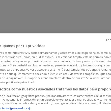
Con
cupamos por tu privacidad
ros como nuestros
1012
socios almacenamos y accedemos a datos personales, como d
 identificadores únicos, en tu dispositivo. Si seleccionas Acepto, estarás permitiendo 
ar y Muebles
Informática y Electrónica
Farmacias, Droguerías
de rastreo apoyen los propósitos que se muestran en «nosotros y nuestros socios trat
nstrucción
Libros y Cine
Viajes
Bancos y Seguros
ionar». Si se deshabilitan los rastreadores, parte del contenido y los anuncios que ves
antes para ti. Puedes volver a acceder a este menú para cambiar tus opciones o retirar e
to en cualquier momento haciendo clic en el enlace «Mostrar los propósitos» que apar
or de la página web. Tus opciones tendrán efecto dentro de nuestro Sitio web. Para sab
stra política de privacidad.
sotros como nuestros asociados tratamos los datos para proporc
s de localización geográfica precisa. Analizar activamente las características del disposit
ón. Almacenar la información en un dispositivo y/o acceder a ella. Publicidad y conteni
os, medición de publicidad y contenido, investigación de audiencia y desarrollo de ser
ociados (proveedores)