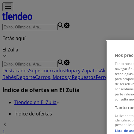
Estás aquí:
El Zulia
Nos preo
Tanto nosot
navegación o
Destacados
Supermercados
Ropa y Zapatos
Almacenes
Hog
tecnologías 
Bebés
Deporte
Carros, Motos y Repuestos
Ferreterías y Co
para proporc
de ser relev
Índice de ofertas en El Zulia
consentimien
parte inferi
consulta nue
Tiendeo en El Zulia
»
Tanto no
Índice de ofertas
Utilizar dato
identificaci
personalizad
Lista de as
1