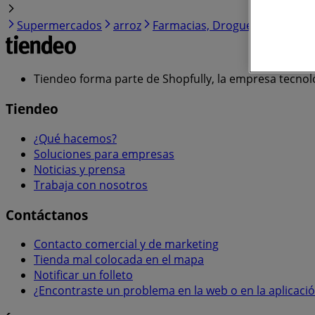
Supermercados
arroz
Farmacias, Droguerías y Óptic
Tiendeo forma parte de Shopfully, la empresa tecnol
Tiendeo
¿Qué hacemos?
Soluciones para empresas
Noticias y prensa
Trabaja con nosotros
Contáctanos
Contacto comercial y de marketing
Tienda mal colocada en el mapa
Notificar un folleto
¿Encontraste un problema en la web o en la aplicaci