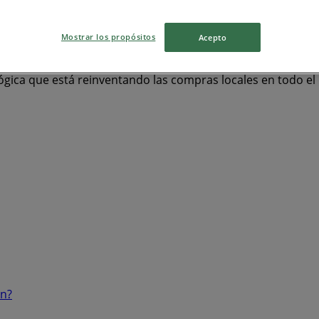
as
Ropa y Zapatos
celulares
televisores
Mostrar los propósitos
Acepto
ógica que está reinventando las compras locales en todo e
ón?