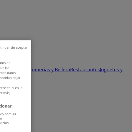
tinuar sin aceptar
atos de
que las
 y Ópticas
Perfumerías y Belleza
Restaurantes
Juguetes y
amos datos
 podrían dejar
l
ece en el en la
er más,
ionar:
ivo para su
do
vicios.