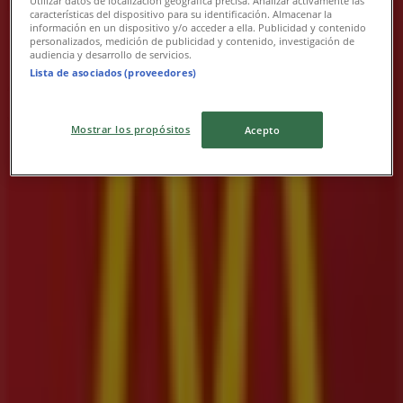
Utilizar datos de localización geográfica precisa. Analizar activamente las
características del dispositivo para su identificación. Almacenar la
información en un dispositivo y/o acceder a ella. Publicidad y contenido
McDonald's
personalizados, medición de publicidad y contenido, investigación de
audiencia y desarrollo de servicios.
Lista de asociados (proveedores)
Affogato $6.500
Vence el 30/9
Mostrar los propósitos
Acepto
Las tiendas más cercanas
AKT
Calle 46 # 46-62 Bello., Bello
33 m
Honda