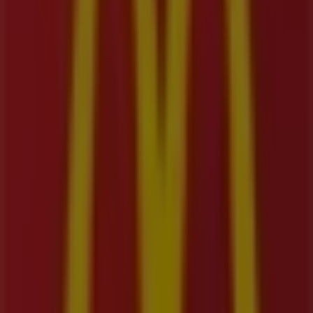
Calle 46 # 49 - 56 Autopista norte, Bello
156 m
DirecTV
CL 49 # 49 - 80, Bello
166 m
Otros negocios de Restaurantes en
Bello
McDonald's