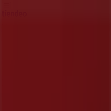
Estás aquí:
Bello
Destacados
Supermercados
Ropa y
Zapatos
Almacenes
Hogar y Muebles
Informática y
Electrónica
Farmacias, Droguerías y Ópticas
Perfumerías y
Belleza
Restaurantes
Juguetes y Bebés
Deporte
Carros,
Motos y Repuestos
Ferreterías y Construcción
Libros y
Cine
Viajes
Bancos y Seguros
Publicidad
Restaurante McDonald's | Dg. 55