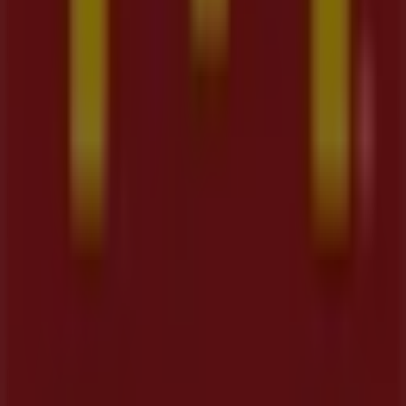
Tiendeo
¿Qué hacemos?
Soluciones para empresas
Noticias y prensa
Trabaja con nosotros
Contáctanos
Contacto comercial y de marketing
Tienda mal colocada en el mapa
Notificar un folleto
¿Encontraste un problema en la web o en la
aplicación?
Índices