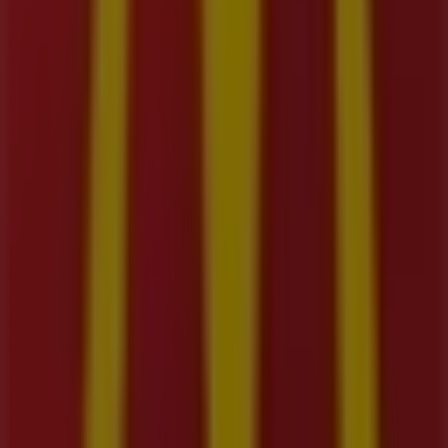
Bienvenido a la tienda de
McDonald's
en Tiendeo, donde
podrás descubrir las mejores
ofertas
,
promociones
y
catálogos
de esta destacada marca del sector de
Restaurantes
. Nuestra tienda física está ubicada en
Dg.
55 No.34-67 L C161-162
,
Bello
, y en ella encontrarás una
amplia gama de productos de calidad que te permitirán
ahorrar durante todo el
agosto de 2026
.
En Tiendeo te ofrecemos toda la información actualizada
sobre
McDonald's
, como los horarios de apertura, las
ofertas exclusivas y la ubicación exacta de la tienda en
Dg. 55 No.34-67 L C161-162
. Además, tendrás acceso a
los últimos catálogos de
McDonald's
, donde podrás
descubrir las promociones más recientes y aprovechar
grandes descuentos en productos de
Restaurantes
para tus compras en
Bello
.
No pierdas la oportunidad de visitar la tienda de
McDonald's
en
Dg. 55 No.34-67 L C161-162
para
disfrutar de una experiencia de compra completa. Te
invitamos a explorar las promociones que tenemos para