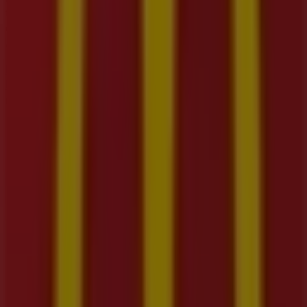
ti este
agosto
y mantenerte informado de las mejores
ofertas de
McDonald's
en
Bello
. ¡Visítanos y empieza a
ahorrar hoy mismo!
Más información de McDonald's
Ver otras tiendas de
McDonald's en Bello
Publicidad