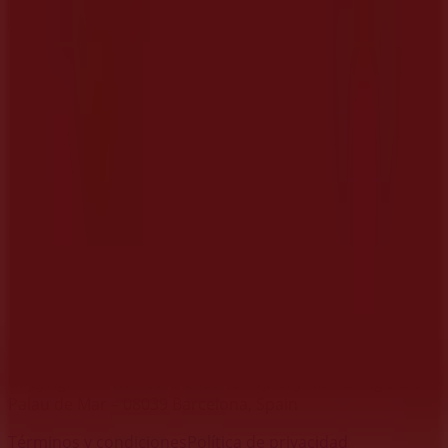
Marcas
Marcas locales
Negocios
Negocios cercanos
Productos
Productos locales
Ciudades
Descargar la app Tiendeo
Copyright © Tiendeo ® 2026 · Shopfully Marketing S.L.U. –
Palau de Mar – 08039 Barcelona, Spain
Términos y condiciones
Política de privacidad