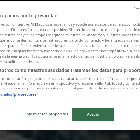
Con
cupamos por tu privacidad
ros como nuestros
1012
socios almacenamos y accedemos a datos personales, como d
 identificadores únicos, en tu dispositivo. Si seleccionas Acepto, estarás permitiendo 
de rastreo apoyen los propósitos que se muestran en «nosotros y nuestros socios trat
ionar». Si se deshabilitan los rastreadores, parte del contenido y los anuncios que ves
antes para ti. Puedes volver a acceder a este menú para cambiar tus opciones o retirar e
to en cualquier momento haciendo clic en el enlace «Mostrar los propósitos» que apar
stos en tu ciudad
or de la página web. Tus opciones tendrán efecto dentro de nuestro Sitio web. Para sab
stra política de privacidad.
sotros como nuestros asociados tratamos los datos para proporc
s de localización geográfica precisa. Analizar activamente las características del disposit
ón. Almacenar la información en un dispositivo y/o acceder a ella. Publicidad y conteni
os, medición de publicidad y contenido, investigación de audiencia y desarrollo de ser
ociados (proveedores)
Mostrar los propósitos
Acepto